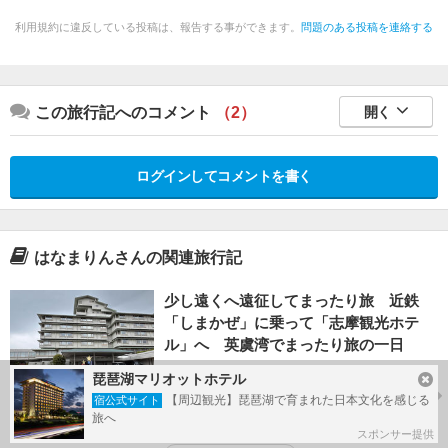
利用規約に違反している投稿は、報告する事ができます。
問題のある投稿を連絡する
この旅行記へのコメント
（2）
開く
ログインしてコメントを書く
はなまりんさんの関連旅行記
少し遠くへ遠征してまったり旅 近鉄
「しまかぜ」に乗って「志摩観光ホテ
ル」へ 英虞湾でまったり旅の一日
2026/04/09 - 2026/04/10
琵琶湖マリオットホテル
36
志摩市・賢島・浜島(三重)
【周辺観光】琵琶湖で育まれた日本文化を感じる
宿公式サイト
旅へ
#
しまかぜ
#
志摩観光ホテル
スポンサー提供