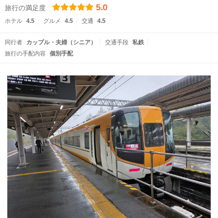
5.0
旅行の満足度
ホテル
4.5
グルメ
4.5
交通
4.5
同行者
カップル・夫婦（シニア）
交通手段
私鉄
旅行の手配内容
個別手配