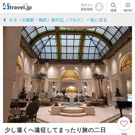
ログイン
新規登録
検索
MENU
キタ（大阪駅・梅田）旅行記（ブログ） 一覧に戻る
少し遠くへ遠征してまったり旅の二日
39