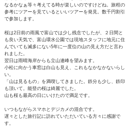
なるかなぁ等々考えてる時が楽しいのですけどね。旅程の
参考にツアーを見ているといいツアーを発見。数千円割引
で参加します。
桜は2日前の雨風で富山では少し残念でしたが、２日間と
も良い天気で、富山環水公園では現地スタッフに地元に住
んでいても滅多にない5年に一度位の山の見え方だと言わ
れました。
翌日は雨晴海岸からも立山連峰を望みます。
小松に向かう車窓は白山も見え、これもなかなかないらし
い。
「山は見るもの」を満喫してきました。鉄分も少し、鉄印
も頂いて。能登の桜は綺麗でした。
山も桜も最高の日にいけたので満足です。
いつもながらスマホとデジカメの混合です。
遅々とした旅行記に訪れていただいている方々に感謝で
す。