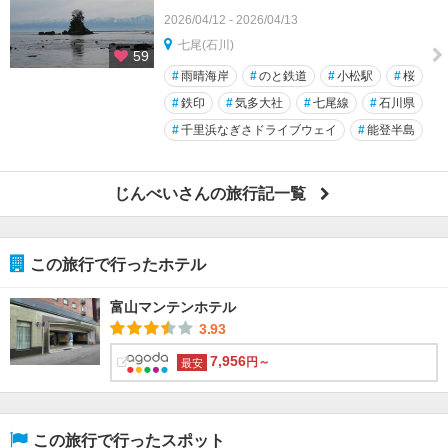
2026/04/12 - 2026/04/13
七尾(石川)
59
#
雨晴海岸
#
のと鉄道
#
小松駅
#
桜
#
鉄印
#
気多大社
#
七尾線
#
石川県
#
千里浜なぎさドライブウェイ
#
能登半島
じんべいさんの旅行記一覧
この旅行で行ったホテル
富山マンテンホテル
3.93
7,956
円～
最安
この旅行で行ったスポット