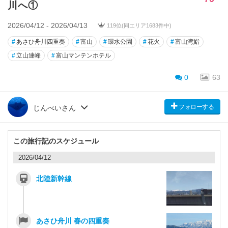
川へ①
2026/04/12 - 2026/04/13
119位(同エリア1683件中)
#
あさひ舟川四重奏
#
富山
#
環水公園
#
花火
#
富山湾鮨
#
立山連峰
#
富山マンテンホテル
0
63
フォローする
じんべいさん
この旅行記のスケジュール
2026/04/12
北陸新幹線
あさひ舟川 春の四重奏