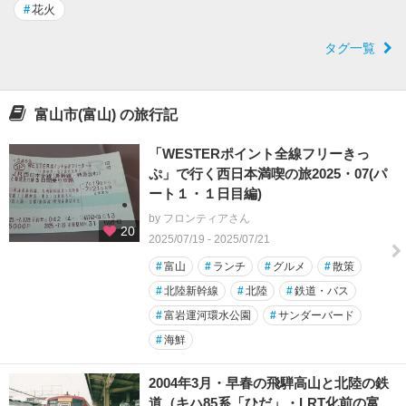
#
花火
タグ一覧
富山市(富山) の旅行記
「WESTERポイント全線フリーきっ
ぷ」で行く西日本満喫の旅2025・07(パ
ート１・１日目編)
by フロンティアさん
20
2025/07/19 - 2025/07/21
#
富山
#
ランチ
#
グルメ
#
散策
#
北陸新幹線
#
北陸
#
鉄道・バス
#
富岩運河環水公園
#
サンダーバード
#
海鮮
2004年3月・早春の飛騨高山と北陸の鉄
道（キハ85系「ひだ」・LRT化前の富