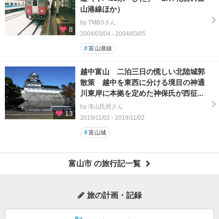
山港線ほか）
by TMBSさん
8
2004/03/04 - 2004/03/05
#
富山港線
越中富山 二泊三日の慌しい北陸城郭
散策 越中を東西に分ける境目の神通
川東岸に本拠を定めた神保氏が西征...
by 滝山氏照さん
13
2019/11/02 - 2019/11/02
#
富山城
富山市 の旅行記一覧
旅の計画・記録