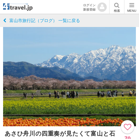
ログイン
新規登録
検索
MENU
富山市旅行記（ブログ） 一覧に戻る
あさひ舟川の四重奏が見たくて富山と石
70