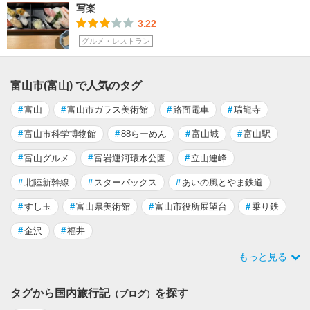
写楽
3.22
グルメ・レストラン
富山市(富山) で人気のタグ
#
富山
#
富山市ガラス美術館
#
路面電車
#
瑞龍寺
#
富山市科学博物館
#
88らーめん
#
富山城
#
富山駅
#
富山グルメ
#
富岩運河環水公園
#
立山連峰
#
北陸新幹線
#
スターバックス
#
あいの風とやま鉄道
#
すし玉
#
富山県美術館
#
富山市役所展望台
#
乗り鉄
#
金沢
#
福井
もっと見る
タグから国内旅行記
を探す
（ブログ）