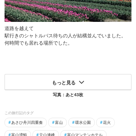
道路を越えて
駅行きのシャトルバス待ちの人が結構並んでいました。
何時間でも居れる場所でした。
もっと見る
写真：あと
43
枚
この旅行記のタグ
#
あさひ舟川四重奏
#
富山
#
環水公園
#
花火
#
富山湾鮨
#
立山連峰
#
富山マンテンホテル