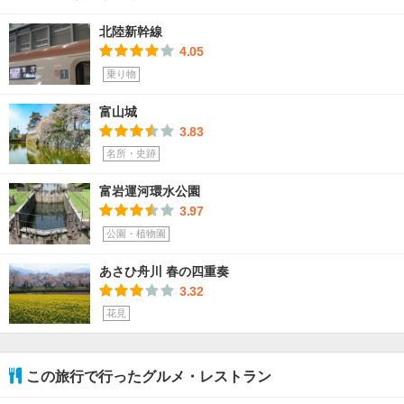
北陸新幹線
4.05
乗り物
富山城
3.83
名所・史跡
富岩運河環水公園
3.97
公園・植物園
あさひ舟川 春の四重奏
3.32
花見
この旅行で行ったグルメ・レストラン