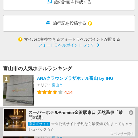
旅の計画を作成する
旅行記を投稿する
マイルに交換できるフォートラベルポイントが貯まる
フォートラベルポイントって？
富山市の人気ホテルランキング
ANAクラウンプラザホテル富山 by IHG
1
エリア：
富山市
4.14
スーパーホテルPremier金沢駅東口 天然温泉「鼓
10,880
詳細
最安
円～
門の湯」
☆☆公式サイト予約なら最安値で泊まってキャッ
宿公式サイト
シュバック☆☆
天然温泉 剱の湯 ドーミーイン富山
2
スポンサー提供
エリア：
富山市