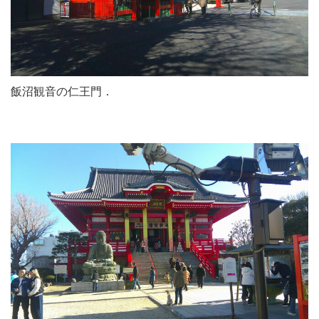
飯沼観音の仁王門．