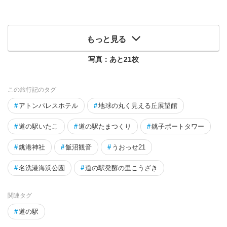
もっと見る
写真：あと
21
枚
この旅行記のタグ
#
アトンパレスホテル
#
地球の丸く見える丘展望館
#
道の駅いたこ
#
道の駅たまつくり
#
銚子ポートタワー
#
銚港神社
#
飯沼観音
#
うおっせ21
#
名洗港海浜公園
#
道の駅発酵の里こうざき
関連タグ
#
道の駅