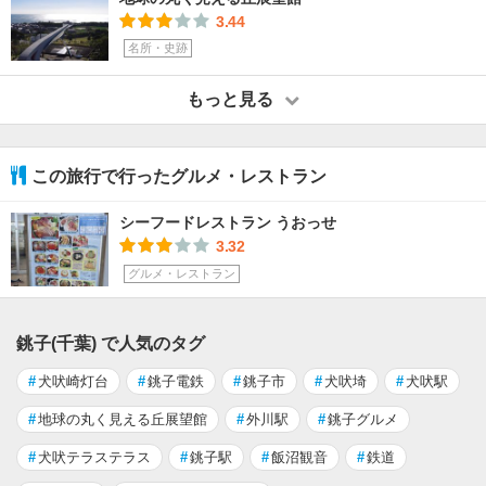
3.44
名所・史跡
もっと見る
この旅行で行ったグルメ・レストラン
シーフードレストラン うおっせ
3.32
グルメ・レストラン
銚子(千葉) で人気のタグ
#
犬吠崎灯台
#
銚子電鉄
#
銚子市
#
犬吠埼
#
犬吠駅
#
地球の丸く見える丘展望館
#
外川駅
#
銚子グルメ
#
犬吠テラステラス
#
銚子駅
#
飯沼観音
#
鉄道