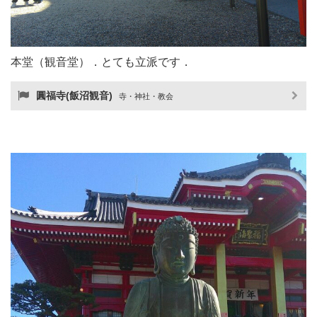
本堂（観音堂）．とても立派です．
圓福寺(飯沼観音)
寺・神社・教会