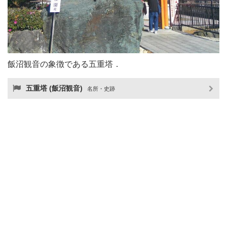
飯沼観音の象徴である五重塔．
五重塔 (飯沼観音)
名所・史跡