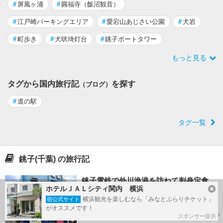
#
屏風ヶ浦
#
圓福寺（飯沼観音）
#
江戸崎パーキングエリア
#
愛宕山あじさい公園
#
犬岩
#
町歩き
#
犬吠埼灯台
#
銚子ポートタワー
もっと見る
タグから国内旅行記
を探す
（ブログ）
#
道の駅
タグ一覧
銚子(千葉) の旅行記
銚子電鉄で外川漁港を訪ねて刺身定食
ホテルＪＡＬシティ関内 横浜
を食べる旅
横浜観光を楽しむなら「みなとぶらりチケット」
宿公式サイト
by Katsumi1956さん
がオススメです！
2024/05/22 - 2024/05/22
スポンサー提供
17