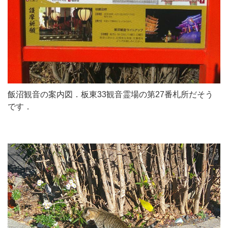
飯沼観音の案内図．板東33観音霊場の第27番札所だそう
です．