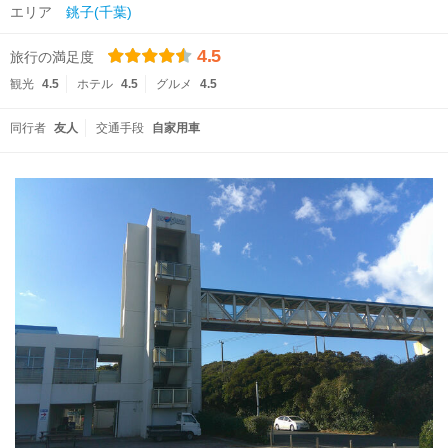
エリア
銚子(千葉)
4.5
旅行の満足度
観光
4.5
ホテル
4.5
グルメ
4.5
同行者
友人
交通手段
自家用車