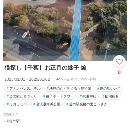
猫探し【千葉】お正月の銚子 編
0
2025/01/01 - 2025/01/02
836位(同エリア855件中)
#
アトンパレスホテル
#
地球の丸く見える丘展望館
#
道の駅いたこ
#
道の駅たまつくり
#
銚子ポートタワー
#
銚港神社
#
飯沼観音
#
うおっせ21
#
名洗港海浜公園
#
道の駅発酵の里こうざき
関連タグ
#
道の駅