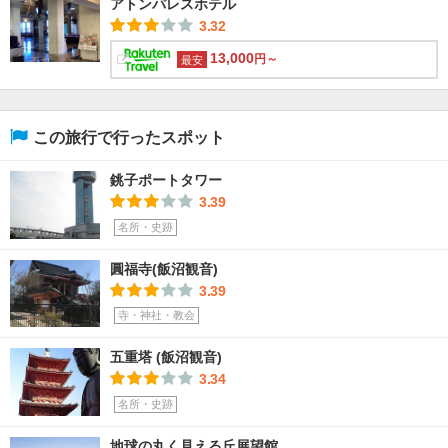
アトンパレスホテル
3.32
13,000
円～
最安
この旅行で行ったスポット
銚子ポートタワー
3.39
名所・史跡
圓福寺(飯沼観音)
3.39
寺・神社・教会
五重塔 (飯沼観音)
3.34
名所・史跡
地球の丸く見える丘展望館