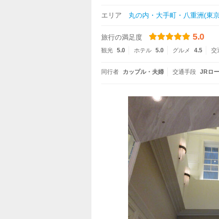
エリア
丸の内・大手町・八重洲(東京
5.0
旅行の満足度
観光
5.0
ホテル
5.0
グルメ
4.5
交
同行者
カップル・夫婦
交通手段
JRロ