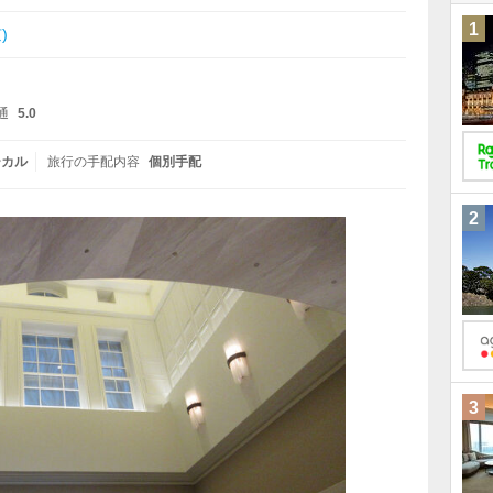
1
)
通
5.0
ーカル
旅行の手配内容
個別手配
2
3