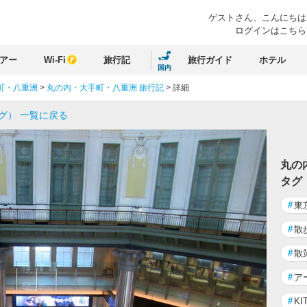
ゲストさん、
こんにちは
ログインはこちら
アー
Wi-Fi
旅行記
旅行ガイド
ホテル
国内
町・八重洲
>
丸の内・大手町・八重洲 旅行記
>
詳細
グ） 一覧に戻る
丸の
タグ
#
東
#
散
#
散
#
ア
#
KI