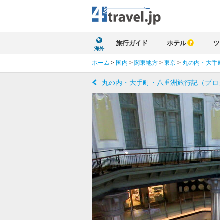
旅行ガイド
ホテル
ツ
海外
ホーム
>
国内
>
関東地方
>
東京
>
丸の内・大手
丸の内・大手町・八重洲旅行記（ブロ