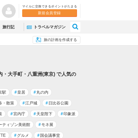
マイルに交換できるポイントがたまる
新規会員登録
×
旅行記
トラベルマガジン
旅の計画を作成する
内・大手町・八重洲(東京) で人気の
京駅
#
皇居
#
丸の内
歩・散策
#
江戸城
#
日比谷公園
策
#
宮内庁
#
天皇陛下
#
印象派
ーティゾン美術館
#
モネ展
TTE
#
グルメ
#
国会議事堂