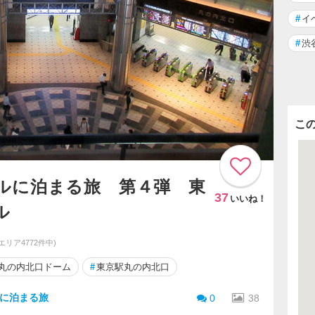
#
イ
#
渋
こ
ルに泊まる旅 第４弾 東
37
いいね！
ル
同エリア4772件中)
丸の内北口ドーム
#
東京駅丸の内北口
に泊まる旅
0
38