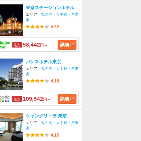
東京ステーションホテル
エリア：
丸の内・大手町・八重
洲
4.32
58,442
詳細
最安
円～
パレスホテル東京
エリア：
丸の内・大手町・八重
洲
4.18
109,542
詳細
最安
円～
シャングリ・ラ 東京
エリア：
丸の内・大手町・八重
洲
4.15