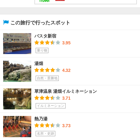
この旅行で行ったスポット
バスタ新宿
3.95
乗り物
湯畑
4.32
自然・景勝地
草津温泉 湯畑イルミネーション
3.71
イルミネーション
熱乃湯
3.73
名所・史跡