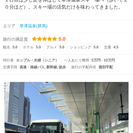
０分ほど）。スキー場の活気だけを味わってきました。
エリア
草津温泉(群馬)
5.0
旅行の満足度
観光
5.0
ホテル
5.0
グルメ
5.0
ショッピング
5.0
交通
4.5
同行者
カップル・夫婦（シニア）
一人あたり費用
5万円 - 10万円
交通手段
高速・路線バス
新幹線
徒歩
旅行の手配内容
個別手配