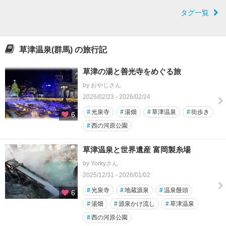
タグ一覧
草津温泉(群馬) の旅行記
草津の湯と善光寺をめぐる旅
by おやじさん
2026/02/23 - 2026/02/24
#
光泉寺
#
湯畑
#
草津温泉
#
街歩き
6
#
西の河原公園
草津温泉と世界遺産 富岡製糸場
by Yorkyさん
2025/12/31 - 2026/01/02
#
光泉寺
#
地蔵源泉
#
温泉饅頭
6
#
湯畑
#
源泉かけ流し
#
草津温泉
#
西の河原公園