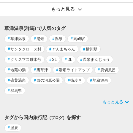
もっと見る
草津温泉(群馬) で人気のタグ
#
草津温泉
#
湯畑
#
温泉
#
高崎駅
#
サンタクロース村
#
ぐんまちゃん
#
横川駅
#
クリスマス碓氷号
#
SL
#
DL
#
温泉まんじゅう
#
地蔵の湯
#
裏草津
#
湯畑ライトアップ
#
貸切風呂
#
硫黄温泉
#
西の河原公園
#
街歩き
#
地蔵源泉
#
群馬県
もっと見る
タグから国内旅行記
を探す
（ブログ）
#
温泉