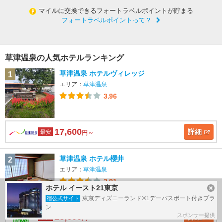
マイルに交換できるフォートラベルポイントが貯まる
フォートラベルポイントって？
草津温泉の人気ホテルランキング
草津温泉 ホテルヴィレッジ
1
エリア：
草津温泉
3.96
17,600
詳細
最安
円～
草津温泉 ホテル櫻井
2
エリア：
草津温泉
3.91
ホテル イースト21東京
東京ディズニーランド®1デーパスポート付きプラ
宿公式サイト
ン
28,600
スポンサー提供
詳細
最安
円～