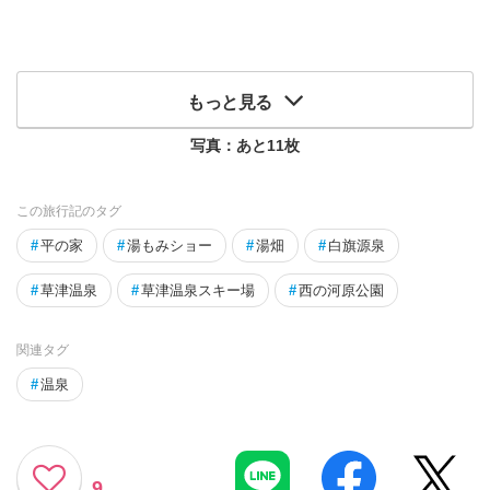
もっと見る
写真：あと
11
枚
この旅行記のタグ
#
平の家
#
湯もみショー
#
湯畑
#
白旗源泉
#
草津温泉
#
草津温泉スキー場
#
西の河原公園
関連タグ
#
温泉
9