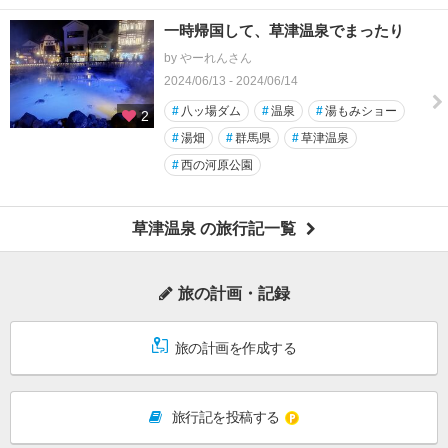
一時帰国して、草津温泉でまったり
by やーれんさん
2024/06/13 - 2024/06/14
#
八ッ場ダム
#
温泉
#
湯もみショー
2
#
湯畑
#
群馬県
#
草津温泉
#
西の河原公園
草津温泉 の旅行記一覧
旅の計画・記録
旅の計画を作成する
旅行記を投稿する