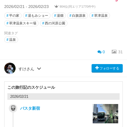
2026/02/21 - 2026/02/23
904位(同エリア1770件中)
#
平の家
#
湯もみショー
#
湯畑
#
白旗源泉
#
草津温泉
#
草津温泉スキー場
#
西の河原公園
関連タグ
#
温泉
0
31
フォローする
すけさん
この旅行記のスケジュール
2026/02/21
バスタ新宿