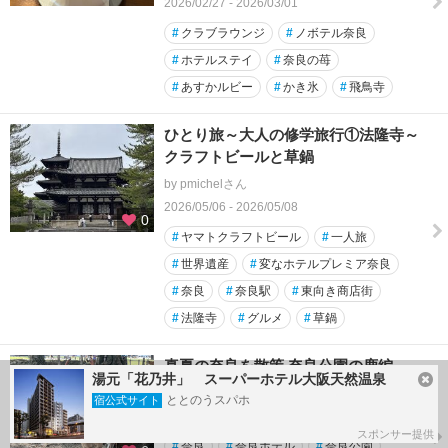
2026/02/27 - 2026/03/01
#
クラブラウンジ
#
ノボテル奈良
#
ホテルステイ
#
奈良の苺
#
あすかルビー
#
かき氷
#
飛鳥寺
ひとり旅～大人の修学旅行①法隆寺～
クラフトビールと草鍋
by pmichelさん
2026/05/06 - 2026/05/08
0
#
ヤマトクラフトビール
#
一人旅
#
世界遺産
#
変なホテルプレミア奈良
#
奈良
#
奈良駅
#
東向き商店街
#
法隆寺
#
グルメ
#
草鍋
真夏の奈良を散策 奈良公園の鹿編
湯元「花乃井」 スーパーホテル大阪天然温泉
by *JY*さん
ととのうスパホ
宿公式サイト
2026/07/19 - 2026/07/19
スポンサー提供
#
奈良
#
奈良ホテル
#
奈良公園