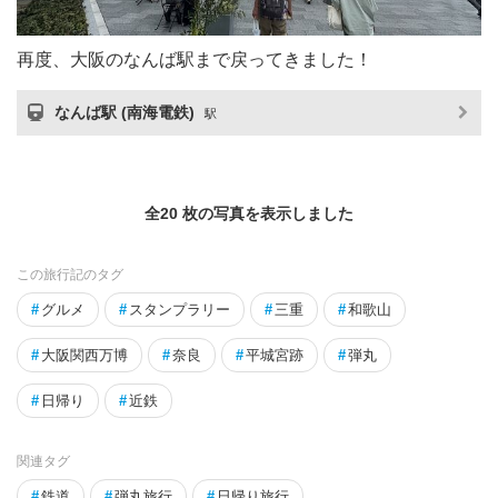
再度、大阪のなんば駅まで戻ってきました！
なんば駅 (南海電鉄)
駅
全20 枚の写真を表示しました
この旅行記のタグ
#
グルメ
#
スタンプラリー
#
三重
#
和歌山
#
大阪関西万博
#
奈良
#
平城宮跡
#
弾丸
#
日帰り
#
近鉄
関連タグ
#
鉄道
#
弾丸旅行
#
日帰り旅行