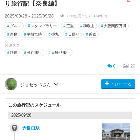
り旅行記【奈良編】
2025/09/28 - 2025/09/28
5060位(同エリア6134件中)
#
グルメ
#
スタンプラリー
#
三重
#
和歌山
#
大阪関西万博
#
奈良
#
平城宮跡
#
弾丸
#
日帰り
#
近鉄
関連タグ
#
鉄道
#
弾丸旅行
#
日帰り旅行
0
20
フォローする
ジョゼッペさん
この旅行記のスケジュール
2025/09/28
赤目口駅