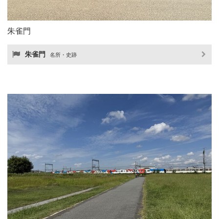
朱雀門
朱雀門
名所・史跡