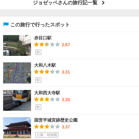
ジョゼッペさんの旅行記一覧
この旅行で行ったスポット
赤目口駅
2.87
駅
大和八木駅
3.31
駅
大和西大寺駅
3.35
駅
国営平城宮跡歴史公園
3.37
公園・植物園