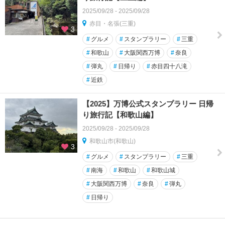
2025/09/28 - 2025/09/28
赤目・名張(三重)
3
#
グルメ
#
スタンプラリー
#
三重
#
和歌山
#
大阪関西万博
#
奈良
#
弾丸
#
日帰り
#
赤目四十八滝
#
近鉄
【2025】万博公式スタンプラリー 日帰
り旅行記【和歌山編】
2025/09/28 - 2025/09/28
和歌山市(和歌山)
3
#
グルメ
#
スタンプラリー
#
三重
#
南海
#
和歌山
#
和歌山城
#
大阪関西万博
#
奈良
#
弾丸
#
日帰り