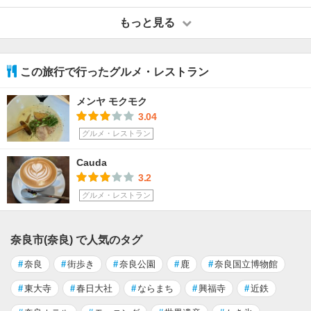
もっと見る
この旅行で行ったグルメ・レストラン
メンヤ モクモク
3.04
グルメ・レストラン
Cauda
3.2
グルメ・レストラン
奈良市(奈良) で人気のタグ
#
奈良
#
街歩き
#
奈良公園
#
鹿
#
奈良国立博物館
#
東大寺
#
春日大社
#
ならまち
#
興福寺
#
近鉄