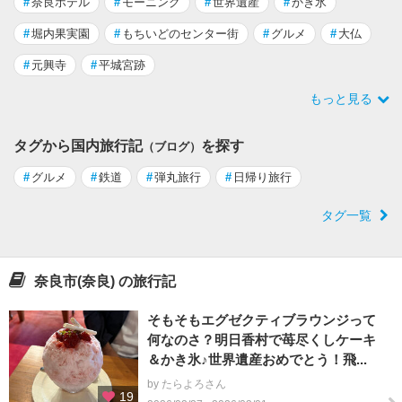
#
奈良ホテル
#
モーニング
#
世界遺産
#
かき氷
#
堀内果実園
#
もちいどのセンター街
#
グルメ
#
大仏
#
元興寺
#
平城宮跡
もっと見る
タグから国内旅行記
を探す
（ブログ）
#
グルメ
#
鉄道
#
弾丸旅行
#
日帰り旅行
タグ一覧
奈良市(奈良) の旅行記
そもそもエグゼクティブラウンジって
何なのさ？明日香村で苺尽くしケーキ
＆かき氷♪世界遺産おめでとう！飛...
by たらよろさん
19