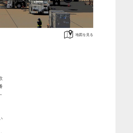
地図を見る
歌
番
～
る
い