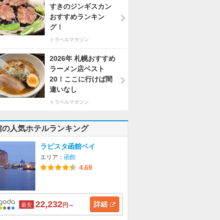
すきのジンギスカン
おすすめランキン
グ！
トラベルマガジン
2026年 札幌おすすめ
ラーメン店ベスト
20！ここに行けば間
違いなし
トラベルマガジン
館の人気ホテルランキング
ラビスタ函館ベイ
エリア：
函館
4.69
22,232
詳細
最安
円～