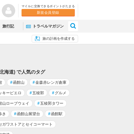
マイルに交換できるポイントがたまる
新規会員登録
×
旅行記
トラベルマガジン
旅の計画を作成する
(北海道) で人気のタグ
館
#
函館山
#
金森赤レンガ倉庫
ッキーピエロ
#
五稜郭
#
グルメ
館山ロープウェイ
#
五稜郭タワー
歩き
#
函館山展望台
#
函館駅
セガワストアとセイコーマート