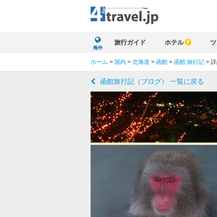
旅行ガイド
ホテル
ツ
海外
ホーム
>
国内
>
北海道
>
函館
>
函館 旅行記
>
詳
函館旅行記（ブログ） 一覧に戻る