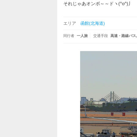
それじゃあオンボ～～ドヽ(^o^)丿
エリア
函館(北海道)
同行者
一人旅
交通手段
高速・路線バス