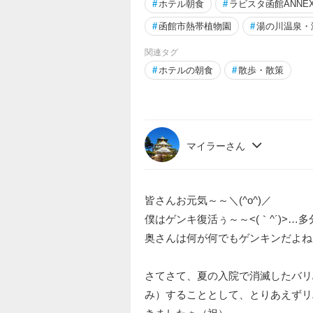
#
ホテル朝食
#
ラビスタ函館ANNE
#
函館市熱帯植物園
#
湯の川温泉・
関連タグ
#
ホテルの朝食
#
散歩・散策
マイラーさん
皆さんお元気～～＼(^o^)／
僕はゲンキ復活ぅ～～<(｀^´)>…
奥さんは何が何でもゲンキンだよね～
さてさて、夏の入院で消滅したバリ
み）することとして、とりあえずリ