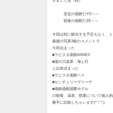
きましたぁ（祝）
安定の函館だYO～～
朝食の函館だZE～～
今回は特に観光する予定もなく、１
最後の写真3枚のコメントで
今回泊まった
■ラビスタ函館ANNEX
■湯の川温泉・海と灯
と以前泊まった
■ラビスタ函館ベイ
■センチュリーマリーナ
■函館函館国際ホテル
の朝食、温泉、部屋について個人的
勝手に比較しちゃいます(^▽^;)