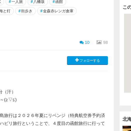
X
#
一人旅
#
八幡坂
#
函館
こ
海と灯
#
街歩き
#
金森赤レンガ倉庫
10
98
フォローする
多分（汗）
(≧▽≦)
島旅行は２０２６年夏にリベンジ（特典航空券予約済
北
ハビリ旅行ということで、４度目の函館旅行に行って