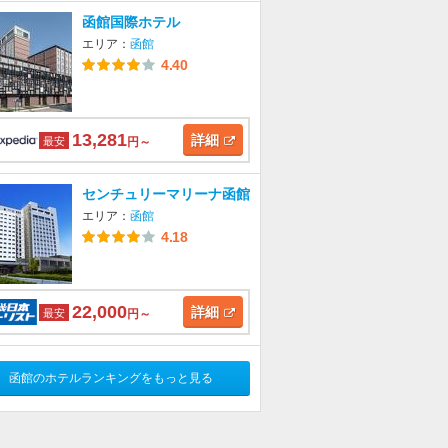
函館国際ホテル
エリア：
函館
4.40
13,281
詳細
最安
円～
センチュリーマリーナ函館
エリア：
函館
4.18
22,000
詳細
最安
円～
函館のホテルランキングをもっと見る