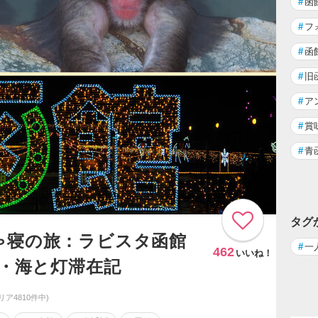
#
函
#
フ
#
函
#
旧
#
ア
#
賞
#
青
タグ
ゃ寝の旅：ラビスタ函館
#
一
462
いいね！
泉・海と灯滞在記
リア4810件中)