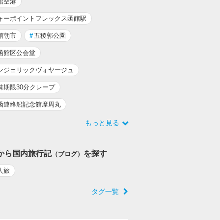
館空港
ォーポイントフレックス函館駅
館朝市
#
五稜郭公園
函館区公会堂
ンジェリックヴォヤージュ
味期限30分クレープ
函連絡船記念館摩周丸
もっと見る
から国内旅行記
を探す
（ブログ）
人旅
タグ一覧