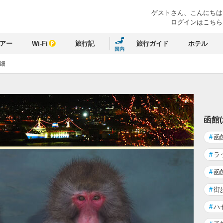
ゲストさん、
こんにちは
ログインはこちら
アー
Wi-Fi
旅行記
旅行ガイド
ホテル
国内
細
函館
#
函
#
ラ
#
函
#
街
#
ハ