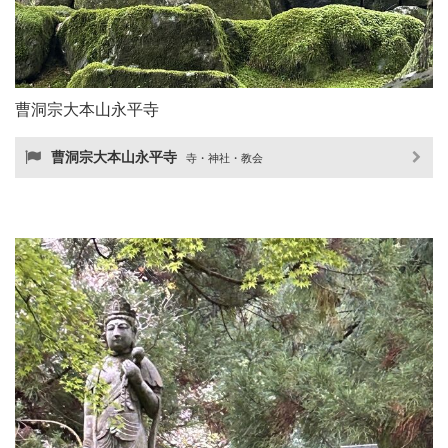
曹洞宗大本山永平寺
曹洞宗大本山永平寺
寺・神社・教会