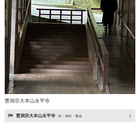
曹洞宗大本山永平寺
曹洞宗大本山永平寺
寺・神社・教会