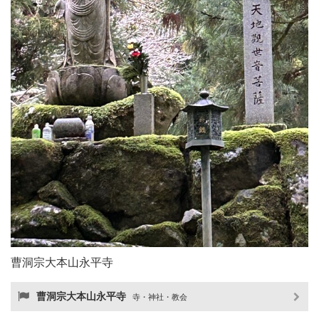
曹洞宗大本山永平寺
曹洞宗大本山永平寺
寺・神社・教会