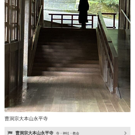
曹洞宗大本山永平寺
曹洞宗大本山永平寺
寺・神社・教会