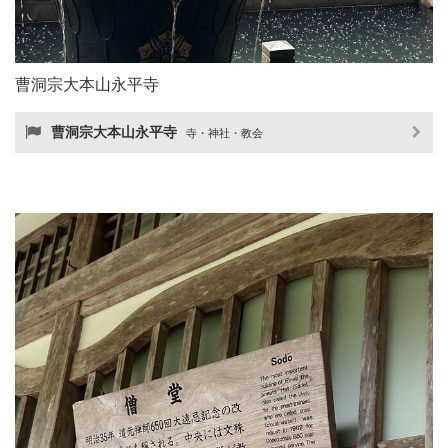
曹洞宗大本山永平寺
曹洞宗大本山永平寺
寺・神社・教会