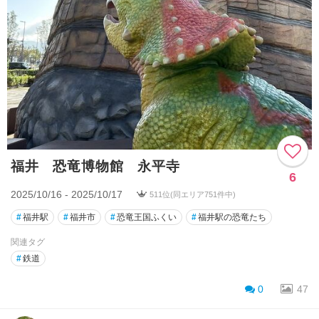
福井 恐竜博物館 永平寺
6
2025/10/16 - 2025/10/17
511位(同エリア751件中)
#
福井駅
#
福井市
#
恐竜王国ふくい
#
福井駅の恐竜たち
関連タグ
#
鉄道
0
47