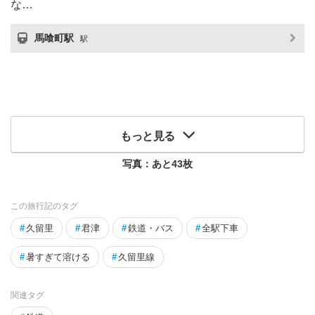
な…
馬喰町駅
駅
もっと見る
写真：あと
43
枚
この旅行記のタグ
#
久留里
#
君津
#
鉄道・バス
#
全駅下車
#
暑すぎて溶ける
#
久留里線
関連タグ