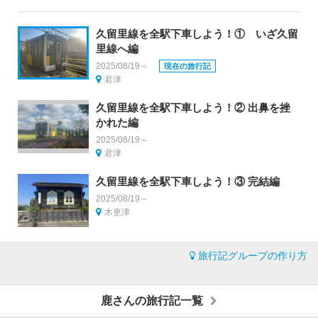
久留里線を全駅下車しよう！① いざ久留
里線へ編
2025/08/19～
現在の旅行記
君津
久留里線を全駅下車しよう！② 出鼻を挫
かれた編
2025/08/19～
君津
久留里線を全駅下車しよう！③ 完結編
2025/08/19～
木更津
旅行記グループの作り方
鹿さんの旅行記一覧