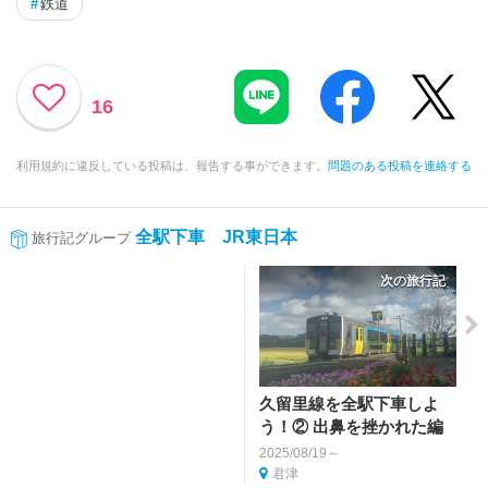
#
鉄道
16
利用規約に違反している投稿は、報告する事ができます。
問題のある投稿を連絡する
全駅下車 JR東日本
旅行記グループ
次の旅行記
久留里線を全駅下車しよ
う！② 出鼻を挫かれた編
2025/08/19～
君津