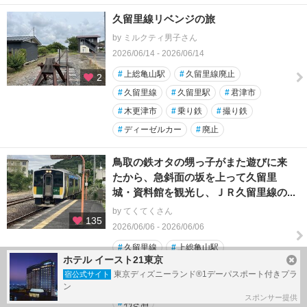
久留里線リベンジの旅
by ミルクティ男子さん
2026/06/14 - 2026/06/14
#
上総亀山駅
#
久留里線廃止
2
#
久留里線
#
久留里駅
#
君津市
#
木更津市
#
乗り鉄
#
撮り鉄
#
ディーゼルカー
#
廃止
鳥取の鉄オタの甥っ子がまた遊びに来
たから、急斜面の坂を上って久留里
城・資料館を観光し、ＪＲ久留里線の...
by てくてくさん
135
2026/06/06 - 2026/06/06
#
久留里線
#
上総亀山駅
ホテル イースト21東京
#
久留里線廃止
#
チックトック
東京ディズニーランド®1デーパスポート付きプラ
宿公式サイト
#
久留里観光交流センター
#
久留里駅
ン
スポンサー提供
#
利き酒