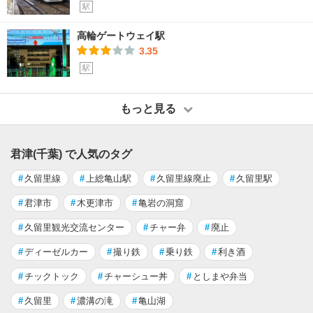
駅
高輪ゲートウェイ駅
3.35
駅
もっと見る
君津(千葉) で人気のタグ
#
久留里線
#
上総亀山駅
#
久留里線廃止
#
久留里駅
#
君津市
#
木更津市
#
亀岩の洞窟
#
久留里観光交流センター
#
チャー弁
#
廃止
#
ディーゼルカー
#
撮り鉄
#
乗り鉄
#
利き酒
#
チックトック
#
チャーシュー丼
#
としまや弁当
#
久留里
#
濃溝の滝
#
亀山湖