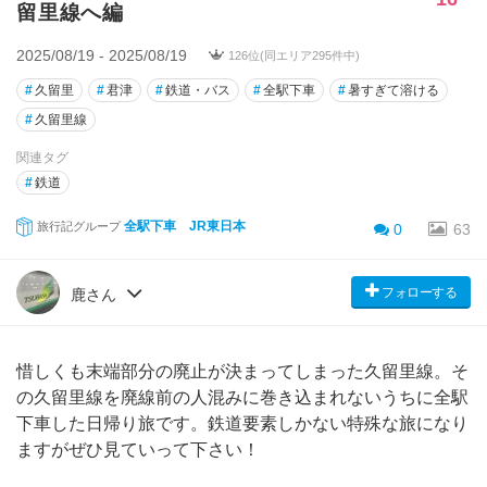
留里線へ編
2025/08/19 - 2025/08/19
126位(同エリア295件中)
#
久留里
#
君津
#
鉄道・バス
#
全駅下車
#
暑すぎて溶ける
#
久留里線
関連タグ
#
鉄道
全駅下車 JR東日本
旅行記グループ
0
63
フォローする
鹿さん
惜しくも末端部分の廃止が決まってしまった久留里線。そ
の久留里線を廃線前の人混みに巻き込まれないうちに全駅
下車した日帰り旅です。鉄道要素しかない特殊な旅になり
ますがぜひ見ていって下さい！