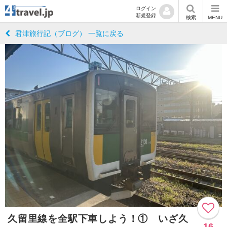
ログイン
新規登録
検索
MENU
君津旅行記（ブログ） 一覧に戻る
久留里線を全駅下車しよう！① いざ久
16