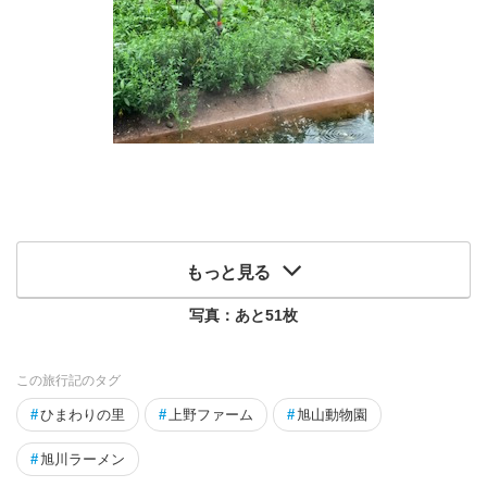
もっと見る
写真：あと
51
枚
この旅行記のタグ
#
ひまわりの里
#
上野ファーム
#
旭山動物園
#
旭川ラーメン