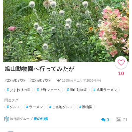
旭山動物園へ行ってみたが
10
2025/07/29 - 2025/07/29
1385位(同エリア2636件中)
#
ひまわりの里
#
上野ファーム
#
旭山動物園
#
旭川ラーメン
関連タグ
#
グルメ
#
ラーメン
#
ご当地グルメ
#
動物園
夏の札幌
旅行記グループ
0
71