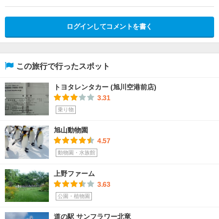
ログインしてコメントを書く
この旅行で行ったスポット
トヨタレンタカー (旭川空港前店)
3.31
乗り物
旭山動物園
4.57
動物園・水族館
上野ファーム
3.63
公園・植物園
道の駅 サンフラワー北竜