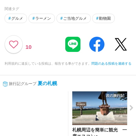
関連タグ
#
グルメ
#
ラーメン
#
ご当地グルメ
#
動物園
10
利用規約に違反している投稿は、報告する事ができます。
問題のある投稿を連絡する
夏の札幌
旅行記グループ
次の旅行記
札幌周辺を簡単に観光 一