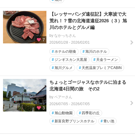
【レッサーパンダ遠征記】大寒波で大
荒れ！？雪の北海道遠征2026（３）旭
川のホテルとグルメ編
by なかっちさん
7
2026/01/28 - 2026/02/01
#
ホテルの朝食
#
旭川のホテル
#
ジンギスカン大黒屋
#
天金ラーメン
#
旭川グルメ
#
天然温泉プレミアCABIN
ちょっとゴージャスなホテルに泊まる
北海道4日間の旅 その2
by ベアーさん
2026/07/05 - 2026/07/05
3
#
旭山動物園
#
四季彩の丘
#
新富良野プリンスホテル
#
青い池