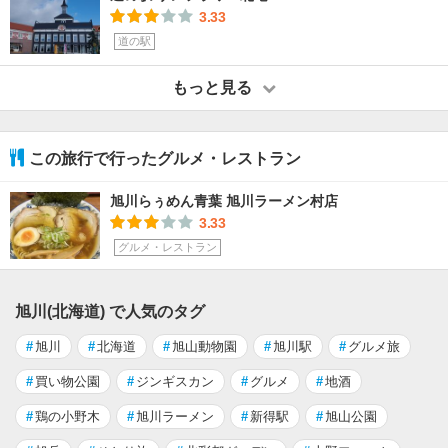
3.33
道の駅
もっと見る
この旅行で行ったグルメ・レストラン
旭川らぅめん青葉 旭川ラーメン村店
3.33
グルメ・レストラン
旭川(北海道) で人気のタグ
#
旭川
#
北海道
#
旭山動物園
#
旭川駅
#
グルメ旅
#
買い物公園
#
ジンギスカン
#
グルメ
#
地酒
#
鶏の小野木
#
旭川ラーメン
#
新得駅
#
旭山公園