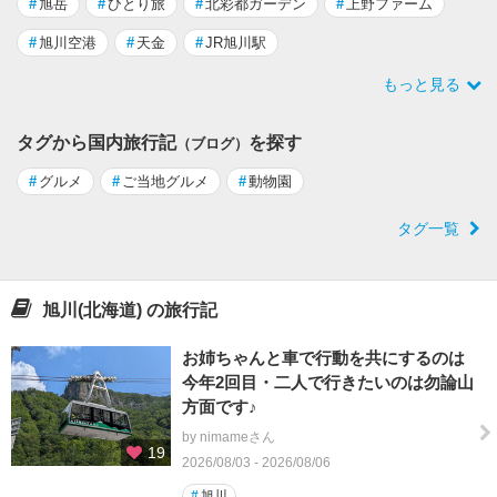
#
旭岳
#
ひとり旅
#
北彩都ガーデン
#
上野ファーム
#
旭川空港
#
天金
#
JR旭川駅
もっと見る
タグから国内旅行記
を探す
（ブログ）
#
グルメ
#
ご当地グルメ
#
動物園
タグ一覧
旭川(北海道) の旅行記
お姉ちゃんと車で行動を共にするのは
今年2回目・二人で行きたいのは勿論山
方面です♪
by nimameさん
19
2026/08/03 - 2026/08/06
#
旭川