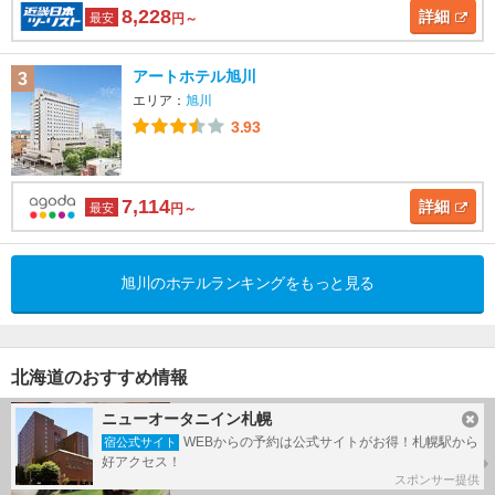
8,228
詳細
最安
円～
アートホテル旭川
3
エリア：
旭川
3.93
7,114
詳細
最安
円～
旭川のホテルランキングをもっと見る
北海道のおすすめ情報
【2026年】札幌・すすきのジンギスカン
ニューオータニイン札幌
おすすめランキング！
WEBからの予約は公式サイトがお得！札幌駅から
宿公式サイト
好アクセス！
トラベルマガジン
スポンサー提供