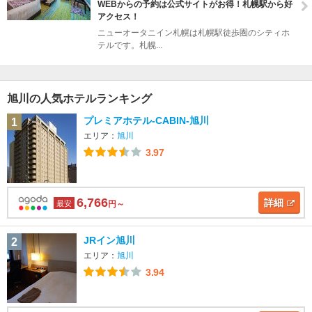
WEBからの予約は公式サイトがお得！札幌駅から好
アクセス！
ニューオータニイン札幌は札幌駅徒歩圏のシティホ
テルです。札幌...
旭川の人気ホテルランキング
プレミアホテル-CABIN-旭川
1
エリア：
旭川
3.97
6,766
詳細
最安
円～
JRイン旭川
2
エリア：
旭川
3.94