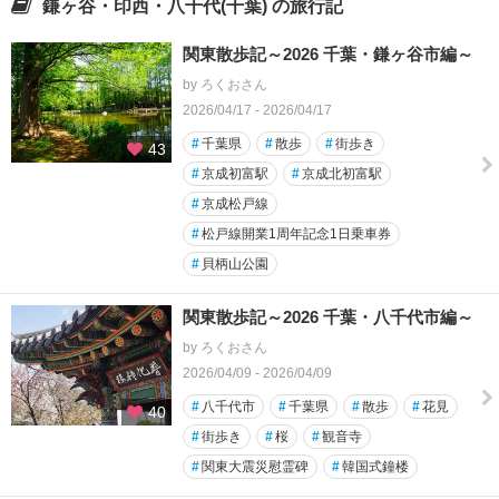
鎌ヶ谷・印西・八千代(千葉) の旅行記
関東散歩記～2026 千葉・鎌ヶ谷市編～
by ろくおさん
2026/04/17 - 2026/04/17
#
千葉県
#
散歩
#
街歩き
43
#
京成初富駅
#
京成北初富駅
#
京成松戸線
#
松戸線開業1周年記念1日乗車券
#
貝柄山公園
関東散歩記～2026 千葉・八千代市編～
by ろくおさん
2026/04/09 - 2026/04/09
#
八千代市
#
千葉県
#
散歩
#
花見
40
#
街歩き
#
桜
#
観音寺
#
関東大震災慰霊碑
#
韓国式鐘楼