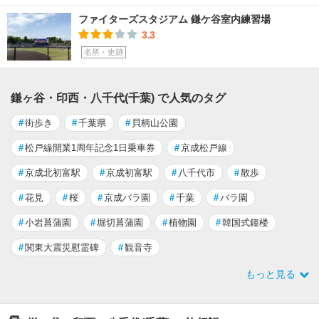
ファイターズスタジアム 鎌ケ谷室内練習場
3.3
名所・史跡
鎌ヶ谷・印西・八千代(千葉) で人気のタグ
#
街歩き
#
千葉県
#
貝柄山公園
#
松戸線開業1周年記念1日乗車券
#
京成松戸線
#
京成北初富駅
#
京成初富駅
#
八千代市
#
散歩
#
花見
#
桜
#
京成バラ園
#
千葉
#
バラ園
#
小岩菖蒲園
#
堀切菖蒲園
#
植物園
#
韓国式鐘楼
#
関東大震災慰霊碑
#
観音寺
もっと見る