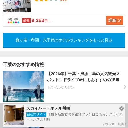
8,263
詳細
最安
円～
鎌ヶ谷・印西・八千代のホテルランキングをもっと見る
千葉のおすすめ情報
【2026年】千葉・房総半島の人気観光ス
ポット！ドライブ旅にもおすすめの15選
トラベルマガジン
スカイハートホテル川崎
今こそ行きたい！子連れ・赤ちゃん連れ
【格安航空券付き宿泊プランはこちら】スカイハ
宿公式サイト
におすすめのディズニー周辺ホテル9選
ートホテル川崎
トラベルマガジン
スポンサー提供