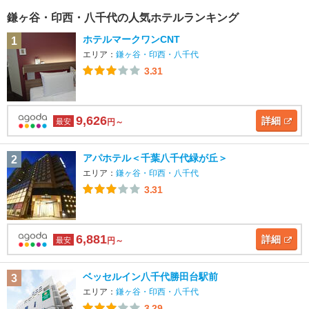
鎌ヶ谷・印西・八千代の人気ホテルランキング
ホテルマークワンCNT
1
エリア：
鎌ヶ谷・印西・八千代
3.31
9,626
詳細
最安
円～
アパホテル＜千葉八千代緑が丘＞
2
エリア：
鎌ヶ谷・印西・八千代
3.31
6,881
詳細
最安
円～
ベッセルイン八千代勝田台駅前
3
エリア：
鎌ヶ谷・印西・八千代
3.29