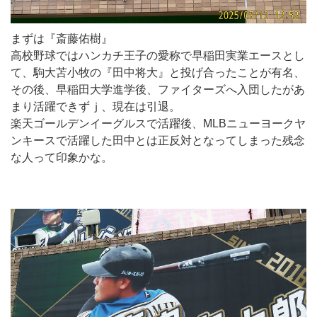
まずは『斎藤佑樹』
高校野球ではハンカチ王子の愛称で早稲田実業エースとし
て、駒大苫小牧の『田中将大』と投げ合ったことが有名、
その後、早稲田大学進学後、ファイターズへ入団したがあ
まり活躍できずｊ、現在は引退。
楽天ゴールデンイーグルスで活躍後、MLBニューヨークヤ
ンキースで活躍した田中とは正反対となってしまった残念
な人って印象かな。