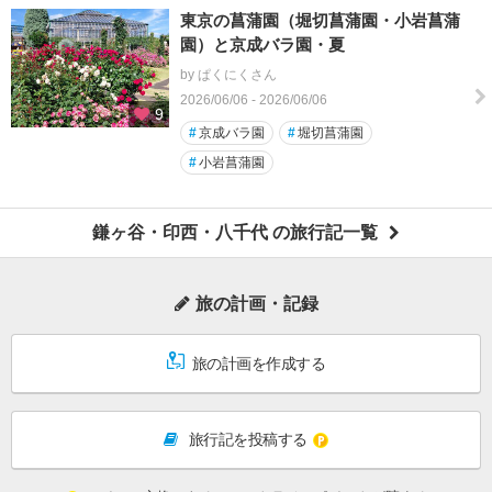
東京の菖蒲園（堀切菖蒲園・小岩菖蒲
園）と京成バラ園・夏
by ぱくにくさん
2026/06/06 - 2026/06/06
9
#
京成バラ園
#
堀切菖蒲園
#
小岩菖蒲園
鎌ヶ谷・印西・八千代 の旅行記一覧
旅の計画・記録
旅の計画を作成する
旅行記を投稿する