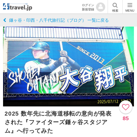
ログイン
新規登録
検索
MENU
鎌ヶ谷・印西・八千代旅行記（ブログ） 一覧に戻る
2025 数年先に北海道移転の意向が発表
85
された『ファイターズ鎌ヶ谷スタジア
ム』へ行ってみた