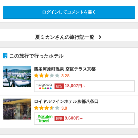
ログインしてコメントを書く
夏ミカンさんの旅行記一覧
この旅行で行ったホテル
四条河原町温泉 空庭テラス京都
3.28
18,007
円～
最安
ロイヤルツインホテル京都八条口
3.8
9,600
円～
最安