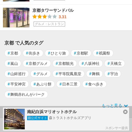
京都タワーサンドバル
3.31
グルメ・レストラン
京都 で人気のタグ
#
京都
#
街歩き
#
ひとり旅
#
京都駅
#
祇園祭
#
嵐山
#
京都グルメ
#
京都観光
#
八坂神社
#
天橋立
#
山鉾巡行
#
グルメ
#
平等院鳳凰堂
#
舞鶴
#
宇治
#
平安神宮
#
あぶり餅
#
日本三景
#
食べ歩き
#
舞鶴赤れんがパーク
もっと見る
南紀白浜マリオットホテル
森トラストホテルズアプリ
宿公式サイト
京都 の旅行記
スポンサー提供