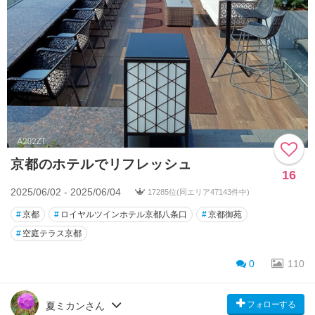
京都のホテルでリフレッシュ
16
2025/06/02 - 2025/06/04
17285位(同エリア47143件中)
#
京都
#
ロイヤルツインホテル京都八条口
#
京都御苑
#
空庭テラス京都
0
110
フォローする
夏ミカンさん