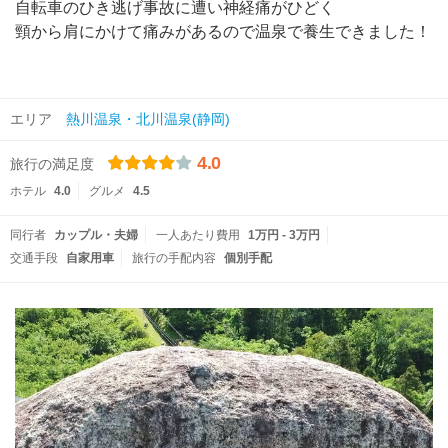
自転車のひき逃げ事故に遭い神経痛がひどく
頸から肩にかけて痛みがあるので温泉で養生できました！
エリア
熱川温泉・北川温泉(静岡)
4.0
旅行の満足度
ホテル
4.0
グルメ
4.5
同行者
カップル・夫婦
一人あたり費用
1万円 - 3万円
交通手段
自家用車
旅行の手配内容
個別手配