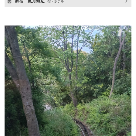
御宿 風月無辺
宿・ホテル