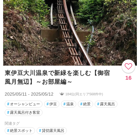
東伊豆大川温泉で新緑を楽しむ【御宿
16
風月無辺】～お部屋編～
2025/05/11 - 2025/05/12
184位(同エリア568件中)
#
オーシャンビュー
#
伊豆
#
温泉
#
絶景
#
露天風呂
#
露天風呂付き客室
関連タグ
#
絶景スポット
#
貸切露天風呂