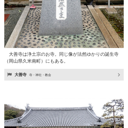
大善寺は浄土宗のお寺。同じ像が法然ゆかりの誕生寺
（岡山県久米南町）にもある。
大善寺
寺・神社・教会