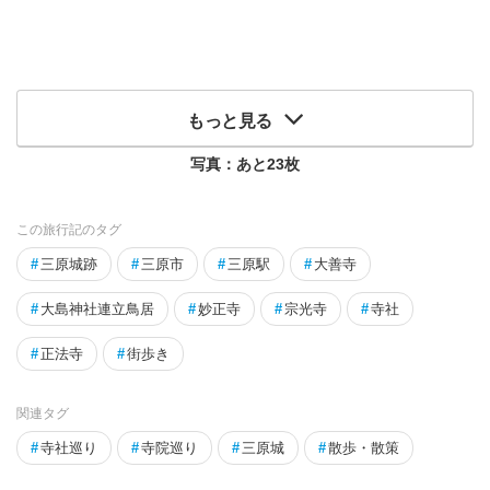
もっと見る
写真：あと
23
枚
この旅行記のタグ
#
三原城跡
#
三原市
#
三原駅
#
大善寺
#
大島神社連立鳥居
#
妙正寺
#
宗光寺
#
寺社
#
正法寺
#
街歩き
関連タグ
#
寺社巡り
#
寺院巡り
#
三原城
#
散歩・散策