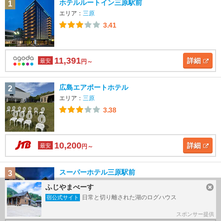
ホテルルートイン三原駅前
1
エリア：
三原
3.41
11,391
詳細
最安
円～
広島エアポートホテル
2
エリア：
三原
3.38
10,200
詳細
最安
円～
スーパーホテル三原駅前
3
エリア：
三原
ふじやまべーす
3.30
日常と切り離された湖のログハウス
宿公式サイト
スポンサー提供