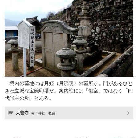
境内の墓地には月姫（月渓院）の墓所が。門があるひと
きわ立派な宝篋印塔だ。案内柱には「側室」ではなく「四
代当主の母」とある。
大善寺
寺・神社・教会