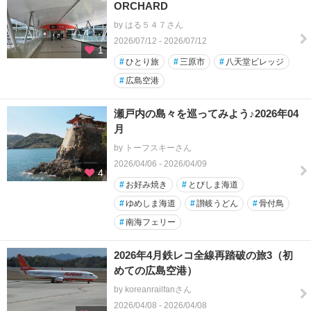
ORCHARD
by はる５４７さん
2026/07/12 - 2026/07/12
1
#
ひとり旅
#
三原市
#
八天堂ビレッジ
#
広島空港
瀬戸内の島々を巡ってみよう♪2026年04
月
by トーフスキーさん
2026/04/06 - 2026/04/09
4
#
お好み焼き
#
とびしま海道
#
ゆめしま海道
#
讃岐うどん
#
骨付鳥
#
南海フェリー
2026年4月鉄レコ全線再踏破の旅3（初
めての広島空港）
by koreanrailfanさん
2026/04/08 - 2026/04/08