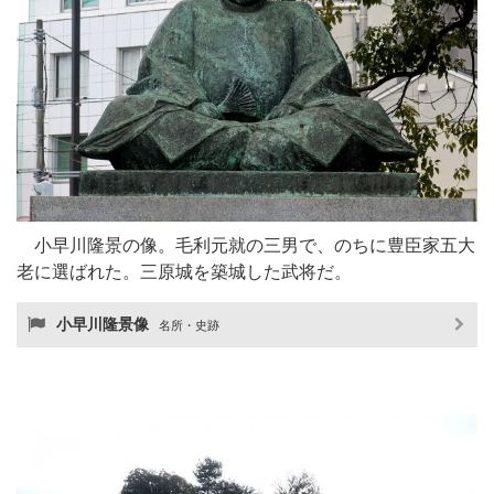
小早川隆景の像。毛利元就の三男で、のちに豊臣家五大
老に選ばれた。三原城を築城した武将だ。
小早川隆景像
名所・史跡