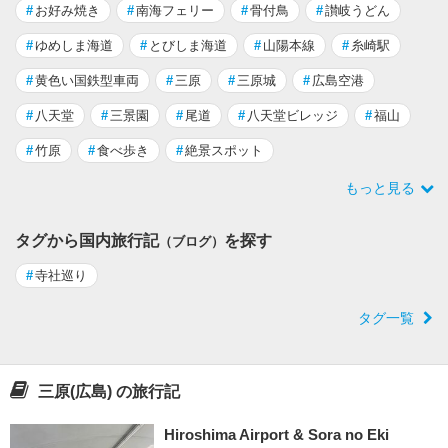
#
お好み焼き
#
南海フェリー
#
骨付鳥
#
讃岐うどん
#
ゆめしま海道
#
とびしま海道
#
山陽本線
#
糸崎駅
#
黄色い国鉄型車両
#
三原
#
三原城
#
広島空港
#
八天堂
#
三景園
#
尾道
#
八天堂ビレッジ
#
福山
#
竹原
#
食べ歩き
#
絶景スポット
もっと見る
タグから国内旅行記
を探す
（ブログ）
#
寺社巡り
タグ一覧
三原(広島) の旅行記
Hiroshima Airport & Sora no Eki