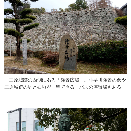
三原城跡の西側にある「隆景広場」。小早川隆景の像や
三原城跡の堀と石垣が一望できる。バスの停留場もある。