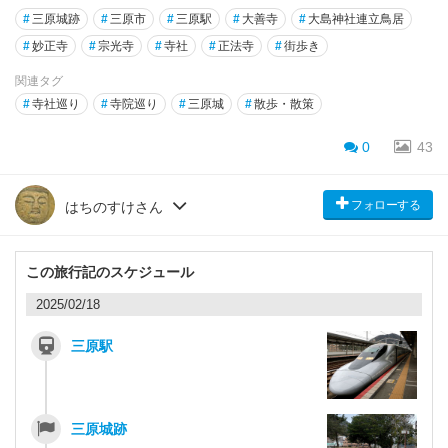
#
三原城跡
#
三原市
#
三原駅
#
大善寺
#
大島神社連立鳥居
#
妙正寺
#
宗光寺
#
寺社
#
正法寺
#
街歩き
関連タグ
#
寺社巡り
#
寺院巡り
#
三原城
#
散歩・散策
0
43
フォローする
はちのすけさん
この旅行記のスケジュール
2025/02/18
三原駅
三原城跡