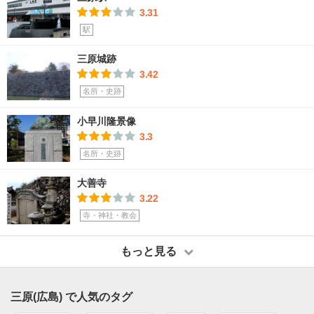
3.31
駅
三原城跡
3.42
名所・史跡
小早川隆景像
3.3
名所・史跡
大善寺
3.22
寺・神社・教会
もっと見る
三原(広島) で人気のタグ