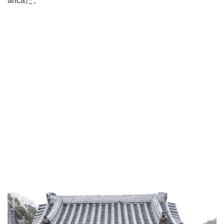
aricaだ。