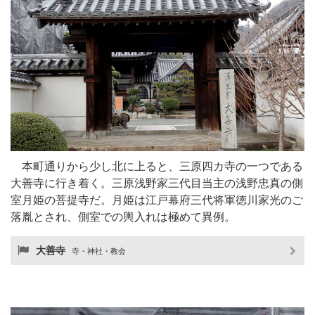
本町通りから少し北に上ると、三原四カ寺の一つである
大善寺に行き着く。三原浅野家三代目当主の浅野忠真の側
室月姫の菩提寺だ。月姫は江戸幕府三代将軍徳川家光のご
落胤とされ、側室での輿入れは極めて異例。
大善寺
寺・神社・教会