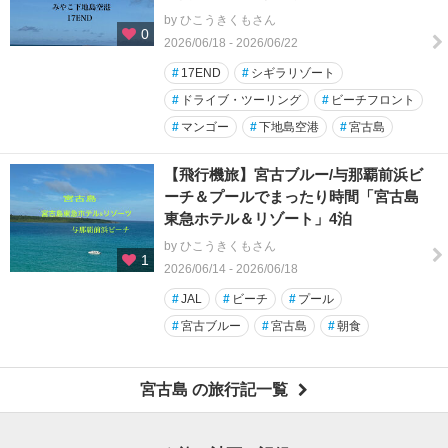
by ひこうきくもさん
0
2026/06/18 - 2026/06/22
#
17END
#
シギラリゾート
#
ドライブ・ツーリング
#
ビーチフロント
#
マンゴー
#
下地島空港
#
宮古島
【飛行機旅】宮古ブルー/与那覇前浜ビ
ーチ＆プールでまったり時間「宮古島
東急ホテル＆リゾート」4泊
by ひこうきくもさん
1
2026/06/14 - 2026/06/18
#
JAL
#
ビーチ
#
プール
#
宮古ブルー
#
宮古島
#
朝食
宮古島 の旅行記一覧