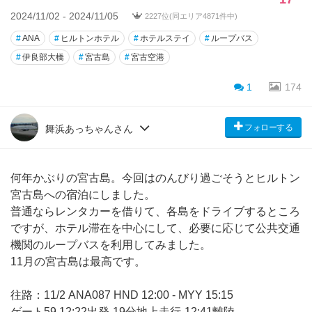
2024/11/02 - 2024/11/05
2227位(同エリア4871件中)
#
ANA
#
ヒルトンホテル
#
ホテルステイ
#
ループバス
#
伊良部大橋
#
宮古島
#
宮古空港
1
174
フォローする
舞浜あっちゃんさん
何年かぶりの宮古島。今回はのんびり過ごそうとヒルトン
宮古島への宿泊にしました。
普通ならレンタカーを借りて、各島をドライブするところ
ですが、ホテル滞在を中心にして、必要に応じて公共交通
機関のループバスを利用してみました。
11月の宮古島は最高です。
往路：11/2 ANA087 HND 12:00 - MYY 15:15
ゲート59 12:22出発-19分地上走行-12:41離陸