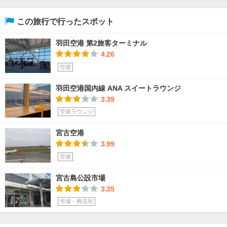
この旅行で行ったスポット
羽田空港 第2旅客ターミナル
4.26
空港
羽田空港国内線 ANA スイートラウンジ
3.39
空港ラウンジ
宮古空港
3.99
空港
宮古島公設市場
3.35
市場・商店街