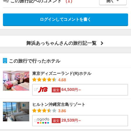
この旅行記へのコメント
（1）
開く
ログインしてコメントを書く
舞浜あっちゃんさんの旅行記一覧
この旅行で行ったホテル
東京ディズニーランド(R)ホテル
4.68
64,500
円～
最安
ヒルトン沖縄宮古島リゾート
3.86
28,539
円～
最安