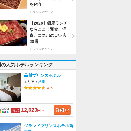
を紹介
トラベルマガジン
【2026】銀座ランチ
ならここ！和食、洋
食、コスパのよい店
20選
トラベルマガジン
川の人気ホテルランキング
品川プリンスホテル
エリア：
品川
4.51
12,623
詳細
最安
円～
グランドプリンスホテル新