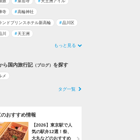
婦旅
#
泉岳寺
#
天王洲アイル
禅寺
#
高輪神社
ランドプリンスホテル新高輪
#
品川区
品川
#
天王洲
もっと見る
から国内旅行記
を探す
（ブログ）
ルメ
タグ一覧
京のおすすめ情報
【2026】東京駅で人
気の駅弁12選！祭、
大丸などのおすすめ