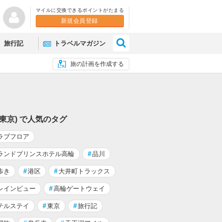
マイルに交換できるポイントがたまる
新規会員登録
×
旅行記
トラベルマガジン
旅の計画を作成する
(東京) で人気のタグ
ラブフロア
ランドプリンスホテル高輪
#
品川
歩き
#
港区
#
大井町トラックス
レインビュー
#
高輪ゲートウェイ
テルステイ
#
東京
#
旅行記