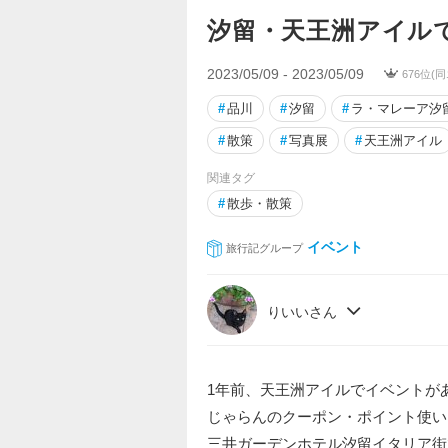
汐留・天王洲アイル
2023/05/09 - 2023/05/09
676位(
#
品川
#
汐留
#
ラ・マレーア汐
#
散策
#
写真展
#
天王洲アイル
関連タグ
#
散歩・散策
イベント
旅行記グループ
りいいさん
1年前、天王洲アイルでイベントが
じゃらんのクーポン・ポイント使い
三井ガーデンホテル汐留イタリア街