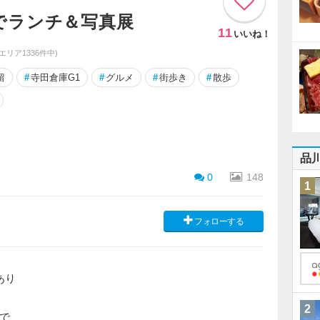
でランチ＆写真展
11
いいね！
同エリア1336件中)
留
#
寺田倉庫G1
#
グルメ
#
街歩き
#
散歩
品
0
148
1
フォローする
あり
2
で