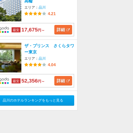
高輪
エリア：
品川
4.21
17,675
詳細
最安
円～
ザ・プリンス さくらタワ
ー東京
エリア：
品川
4.04
52,356
詳細
最安
円～
品川のホテルランキングをもっと見る