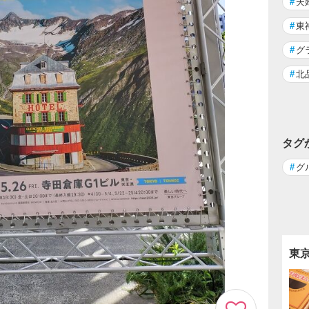
#
夫
#
東
#
グ
#
北
タグ
#
グ
東