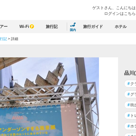
ゲストさん、
こんにちは
ログインはこちら
アー
Wi-Fi
旅行記
旅行ガイド
ホテル
国内
旅行記
>
詳細
品川
#
ク
#
グ
#
街
#
ト
#
ホ