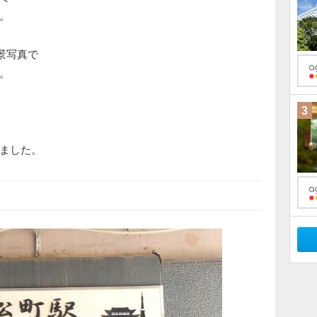
。
景写真で
。
3
ました。