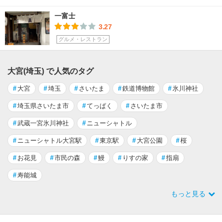
一富士
3.27
グルメ・レストラン
大宮(埼玉) で人気のタグ
#
大宮
#
埼玉
#
さいたま
#
鉄道博物館
#
氷川神社
#
埼玉県さいたま市
#
てっぱく
#
さいたま市
#
武蔵一宮氷川神社
#
ニューシャトル
#
ニューシャトル大宮駅
#
東京駅
#
大宮公園
#
桜
#
お花見
#
市民の森
#
鰻
#
りすの家
#
指扇
#
寿能城
もっと見る