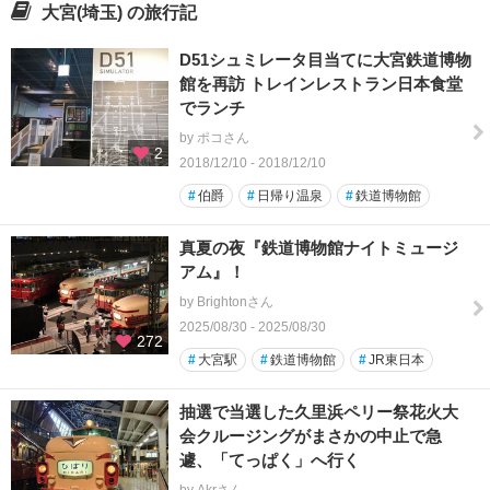
大宮(埼玉) の旅行記
D51シュミレータ目当てに大宮鉄道博物
館を再訪 トレインレストラン日本食堂
でランチ
by ポコさん
2
2018/12/10 - 2018/12/10
#
伯爵
#
日帰り温泉
#
鉄道博物館
真夏の夜『鉄道博物館ナイトミュージ
アム』！
by Brightonさん
2025/08/30 - 2025/08/30
272
#
大宮駅
#
鉄道博物館
#
JR東日本
抽選で当選した久里浜ペリー祭花火大
会クルージングがまさかの中止で急
遽、「てっぱく」へ行く
by Akrさん