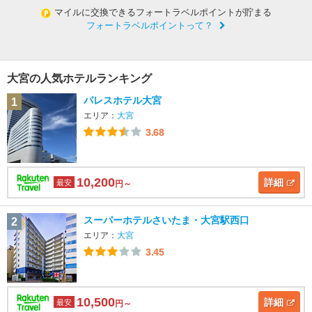
マイルに交換できるフォートラベルポイントが貯まる
フォートラベルポイントって？
大宮の人気ホテルランキング
パレスホテル大宮
1
エリア：
大宮
3.68
10,200
詳細
最安
円～
スーパーホテルさいたま・大宮駅西口
2
エリア：
大宮
3.45
10,500
詳細
最安
円～