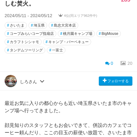
しむ焚火。
2024/05/11 - 2024/05/12
4位(同エリア962件中)
#
さいたま
#
埼玉県
#
島忠大宮本店
#
コープみらいコープ指扇店
#
桃月園キャンプ場
#
BigMouse
#
カラフトシシャモ
#
キャンプ・バーベキュー
#
タンデムツーリング
#
一富士
0
20
フォローする
しろさん
最近お気に入りの都心からも近い埼玉県さいたま市のキャ
ンプ場へ行ってきました。
顔見知りのスタッフともお会いできて、併設のカフェでコ
ーヒー頼んだり、ここの目玉の薪使い放題で、さいたま市