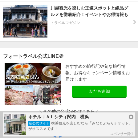
川越観光を楽しむ王道スポットと絶品グ
ルメを徹底紹介！イベントやお得情報も
トラベルマガジン
フォートラベル公式LINE＠
おすすめの旅行記や旬な旅行情
報、お得なキャンペーン情報をお
届けします！
友だち追加
＼その他の公式SNSはこちら／
ホテルＪＡＬシティ関内 横浜
横浜観光を楽しむなら「みなとぶらりチケット」
宿公式サイト
がオススメです！
スポンサー提供