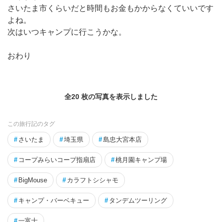
さいたま市くらいだと時間もお金もかからなくていいです
よね。
次はいつキャンプに行こうかな。
おわり
全20 枚の写真を表示しました
この旅行記のタグ
#
さいたま
#
埼玉県
#
島忠大宮本店
#
コープみらいコープ指扇店
#
桃月園キャンプ場
#
BigMouse
#
カラフトシシャモ
#
キャンプ・バーベキュー
#
タンデムツーリング
#
一富士