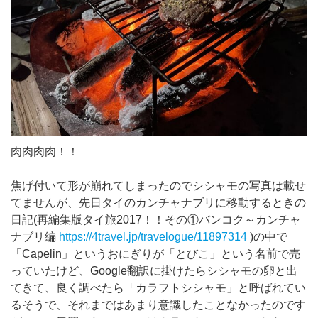
肉肉肉肉！！
焦げ付いて形が崩れてしまったのでシシャモの写真は載せ
てませんが、先日タイのカンチャナブリに移動するときの
日記(再編集版タイ旅2017！！その①バンコク～カンチャ
ナブリ編
https://4travel.jp/travelogue/11897314
)の中で
「Capelin」というおにぎりが「とびこ」という名前で売
っていたけど、Google翻訳に掛けたらシシャモの卵と出
てきて、良く調べたら「カラフトシシャモ」と呼ばれてい
るそうで、それまではあまり意識したことなかったのです