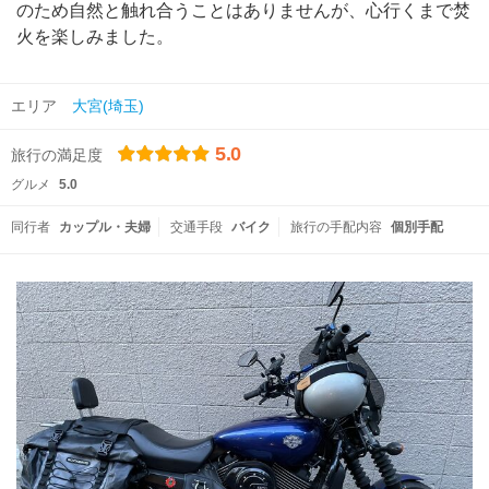
のため自然と触れ合うことはありませんが、心行くまで焚
火を楽しみました。
エリア
大宮(埼玉)
5.0
旅行の満足度
グルメ
5.0
同行者
カップル・夫婦
交通手段
バイク
旅行の手配内容
個別手配