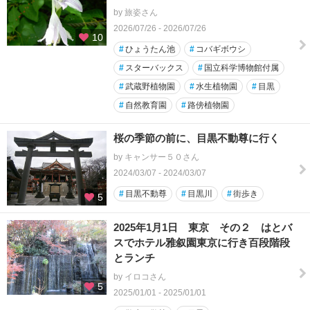
by 旅姿さん
2026/07/26 - 2026/07/26
10
#
ひょうたん池
#
コバギボウシ
#
スターバックス
#
国立科学博物館付属
#
武蔵野植物園
#
水生植物園
#
目黒
#
自然教育園
#
路傍植物園
桜の季節の前に、目黒不動尊に行く
by キャンサー５０さん
2024/03/07 - 2024/03/07
#
目黒不動尊
#
目黒川
#
街歩き
5
2025年1月1日 東京 その２ はとバ
スでホテル雅叙園東京に行き百段階段
とランチ
by イロコさん
5
2025/01/01 - 2025/01/01