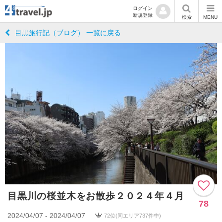
ログイン
新規登録
検索
MENU
目黒旅行記（ブログ） 一覧に戻る
目黒川の桜並木をお散歩２０２４年４月
78
2024/04/07 - 2024/04/07
72位(同エリア737件中)