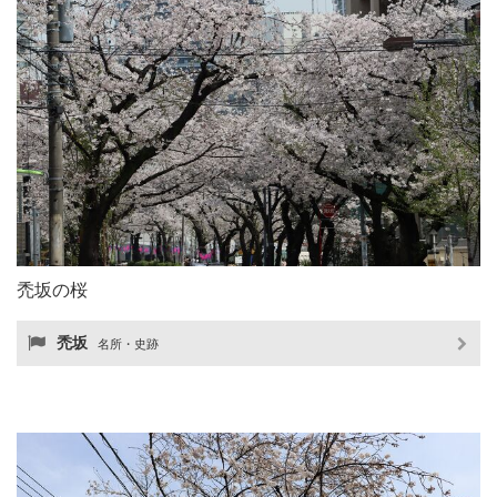
禿坂の桜
禿坂
名所・史跡