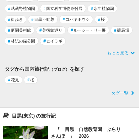
#
武蔵野植物園
#
国立科学博物館付属
#
水生植物園
#
街歩き
#
目黒不動尊
#
コバギボウシ
#
桜
#
庭園美術館
#
美術館巡り
#
ルーシー・リー展
#
競馬場
#
林試の森公園
#
ヒイラギ
もっと見る
タグから国内旅行記
を探す
（ブログ）
#
花見
#
桜
タグ一覧
目黒(東京) の旅行記
「 目黒 自然教育園 ぶらり
さんぽ 」 2026