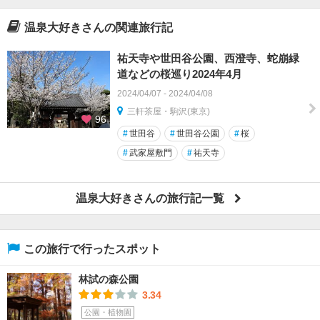
温泉大好きさんの関連旅行記
祐天寺や世田谷公園、西澄寺、蛇崩緑
道などの桜巡り2024年4月
2024/04/07 - 2024/04/08
三軒茶屋・駒沢(東京)
96
#
世田谷
#
世田谷公園
#
桜
#
武家屋敷門
#
祐天寺
温泉大好きさんの旅行記一覧
この旅行で行ったスポット
林試の森公園
3.34
公園・植物園