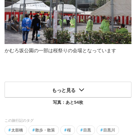
かむろ坂公園の一部は桜祭りの会場となっています
もっと見る
写真：あと
54
枚
この旅行記のタグ
#
太鼓橋
#
散歩・散策
#
桜
#
目黒
#
目黒川