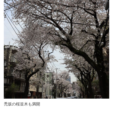
禿坂の桜並木も満開