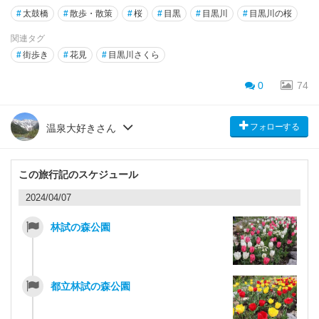
#
太鼓橋
#
散歩・散策
#
桜
#
目黒
#
目黒川
#
目黒川の桜
関連タグ
#
街歩き
#
花見
#
目黒川さくら
0
74
フォローする
温泉大好きさん
この旅行記のスケジュール
2024/04/07
林試の森公園
都立林試の森公園