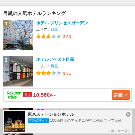
目黒の人気ホテルランキング
ホテル プリンセスガーデン
1
エリア：
目黒
3.33
ホテルアベスト目黒
2
エリア：
目黒
3.31
10,560
詳細
最安
円～
目黒ホリックホテル
3
東京ステーションホテル
エリア：
目黒
100種以上のアイテムが並ぶ朝食ブッフェ付
宿公式サイト
3.23
スポンサー提供