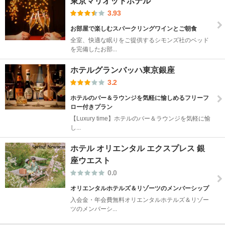
東京マリオットホテル
3.93
お部屋で楽しむスパークリングワインとご朝食
全室、快適な眠りをご提供するシモンズ社のベッド
を完備したお部...
ホテルグランバッハ東京銀座
3.2
ホテルのバー＆ラウンジを気軽に愉しめるフリーフ
ロー付きプラン
【Luxury time】ホテルのバー＆ラウンジを気軽に愉
し...
ホテル オリエンタル エクスプレス 銀
座ウエスト
0.0
オリエンタルホテルズ＆リゾーツのメンバーシップ
入会金・年会費無料オリエンタルホテルズ＆リゾー
ツのメンバーシ...