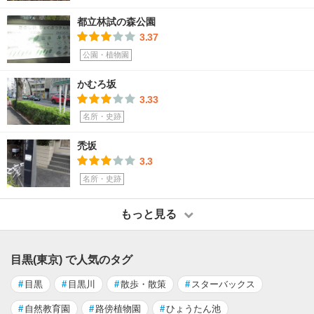
都立林試の森公園
3.37
公園・植物園
かむろ坂
3.33
名所・史跡
禿坂
3.3
名所・史跡
もっと見る
目黒(東京) で人気のタグ
#
目黒
#
目黒川
#
散歩・散策
#
スターバックス
#
自然教育園
#
路傍植物園
#
ひょうたん池