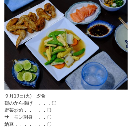
９月19日(火) 夕食
鶏のから揚げ．．．．◎
野菜炒め．．．．．◎
サーモン刺身．．．〇
納豆．．．．．．．〇