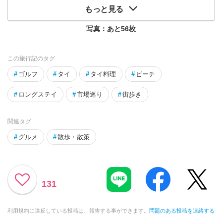
もっと見る
写真：あと
56
枚
この旅行記のタグ
#
ゴルフ
#
タイ
#
タイ料理
#
ビーチ
#
ロングステイ
#
市場巡り
#
街歩き
関連タグ
#
グルメ
#
散歩・散策
131
利用規約に違反している投稿は、報告する事ができます。
問題のある投稿を連絡する