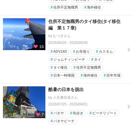
#
住所不定無職男
#
海外移住
住所不定無職男のタイ移住(タイ移住
編 第１７章)
by むつぎさん
2026/06/26 - 2026/06/30
16
#
ADV160
#
お寺巡り
#
カスタム
#
ジョムティンビーチ
#
タイ
#
タイ移住
#
住所不定無職男
#
日本一時帰国
#
海外移住
#
百年市場
酷暑の日本を脱出
by 人生裏街道さん
2026/07/25 - 2026/08/01
#
パタヤ
#
街歩き
#
ビーチリゾート
7
#
パタヤビーチ