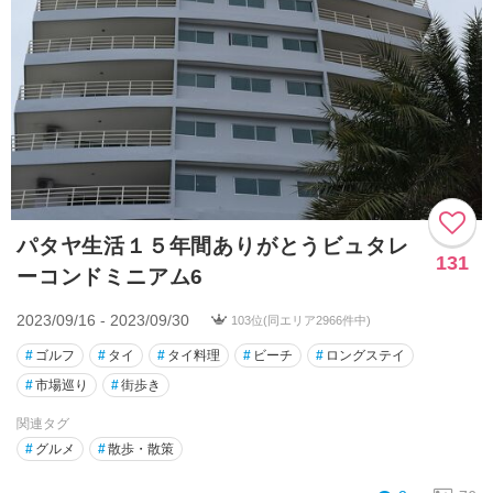
パタヤ生活１５年間ありがとうビュタレ
131
ーコンドミニアム6
2023/09/16 - 2023/09/30
103位(同エリア2966件中)
#
ゴルフ
#
タイ
#
タイ料理
#
ビーチ
#
ロングステイ
#
市場巡り
#
街歩き
関連タグ
#
グルメ
#
散歩・散策