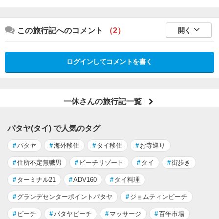
この旅行記へのコメント
（2）
開く
ログインしてコメントを書く
一休さんの旅行記一覧
パタヤ(タイ) で人気のタグ
#
パタヤ
#
海外移住
#
タイ移住
#
お寺巡り
#
住所不定無職男
#
ビーチリゾート
#
タイ
#
街歩き
#
ターミナル21
#
ADV160
#
タイ料理
#
グランデセンターポイントパタヤ
#
ジョムティンビーチ
#
ビーチ
#
パタヤビーチ
#
マッサージ
#
百年市場