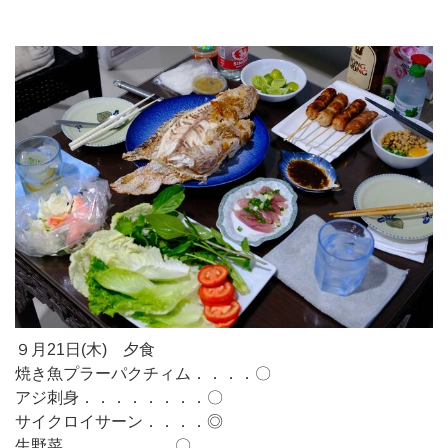
９月21日(木) 夕食
焼き魚プラーパクチィム．．．．〇
アジ刺身．．．．．．．．〇
サイクロイサーン．．．．◎
生野菜．．．．．．．〇