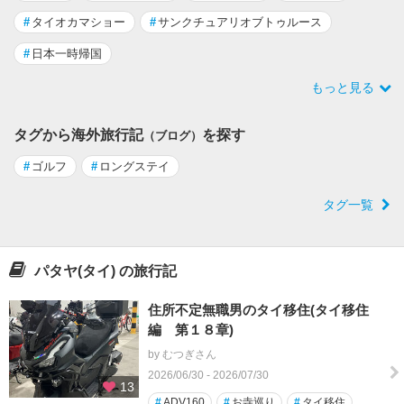
#
タイオカマショー
#
サンクチュアリオブトゥルース
#
日本一時帰国
もっと見る
タグから海外旅行記
を探す
（ブログ）
#
ゴルフ
#
ロングステイ
タグ一覧
パタヤ(タイ) の旅行記
住所不定無職男のタイ移住(タイ移住
編 第１８章)
by むつぎさん
2026/06/30 - 2026/07/30
13
#
ADV160
#
お寺巡り
#
タイ移住