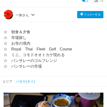
2
76
フォローする
一休さん
☆ 朝食＆夕食
☆ 市場探し
☆ お寺の境内
☆ Royal Thai Fleet Golf Course
☆ ミニ、コモドオオトカゲ現れる
☆ バンサレーのゴルフレンジ
☆ バンサレーの市場
エリア
パタヤ(タイ)