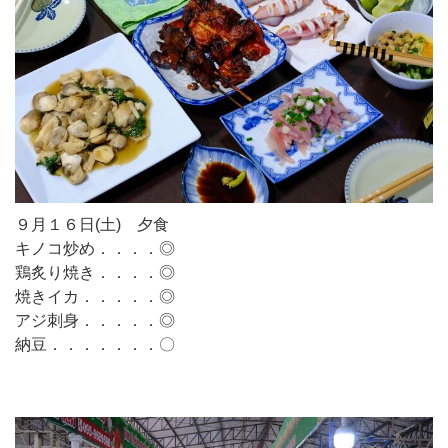
９月１６日(土) 夕食
キノコ炒め．．．．◎
鶏炙り焼き．．．．◎
焼きイカ．．．．．◎
アジ刺身．．．．．◎
納豆．．．．．．．〇