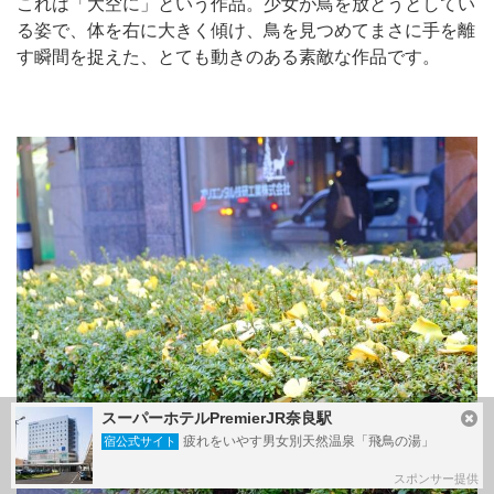
これは「大空に」という作品。少女が鳥を放とうとしてい
る姿で、体を右に大きく傾け、鳥を見つめてまさに手を離
す瞬間を捉えた、とても動きのある素敵な作品です。
スーパーホテルPremierJR奈良駅
疲れをいやす男女別天然温泉「飛鳥の湯」
宿公式サイト
スポンサー提供