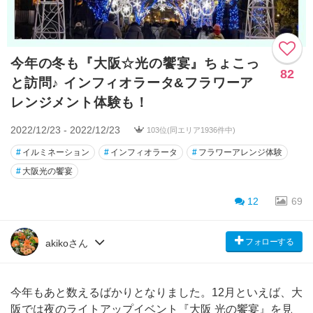
今年の冬も『大阪☆光の饗宴』ちょこっ
82
と訪問♪ インフィオラータ&フラワーア
レンジメント体験も！
2022/12/23 - 2022/12/23
103位(同エリア1936件中)
#
イルミネーション
#
インフィオラータ
#
フラワーアレンジ体験
#
大阪光の饗宴
12
69
フォローする
akikoさん
今年もあと数えるばかりとなりました。12月といえば、大
阪では夜のライトアップイベント『大阪 光の饗宴』を見