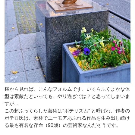
横から見れば、こんなフォルムです。いくらふくよかな体
型は素敵だといっても、やり過ぎでは？と思ってしまいま
すが...
この超ふっくらした芸術は"ボテリズム" と呼ばれ、作者の
ボテロ氏は、素朴でユーモアあふれる作品を生み出し続け
る最も有名な存命（90歳）の芸術家なんだそうです。