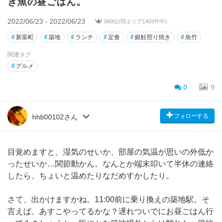
き魚の昼ごはん。
2022/06/23 - 2022/06/23
989位(同エリア1403件中)
#
新富町
#
築地
#
ランチ
#
定食
#
銀鮭照り焼き
#
魚竹
関連タグ
#
グルメ
0
9
フォローする
hhb00102さん
目覚めますと、湿気のせいか、部屋の気温が思いの外低か
ったせいか…関節動かん。なんとか端末叩いて半休の連絡
したら、ちょいと温めたりなだめすかしたり。
さて、出かけますかね。11:00前に乗り換えの築地駅。そ
言えば、あすこやってるかな？遅れついでにお昼ごはん行