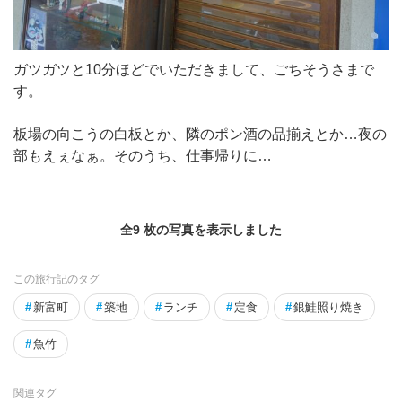
ガツガツと10分ほどでいただきまして、ごちそうさまで
す。
板場の向こうの白板とか、隣のポン酒の品揃えとか…夜の
部もえぇなぁ。そのうち、仕事帰りに…
全9 枚の写真を表示しました
この旅行記のタグ
#
新富町
#
築地
#
ランチ
#
定食
#
銀鮭照り焼き
#
魚竹
関連タグ