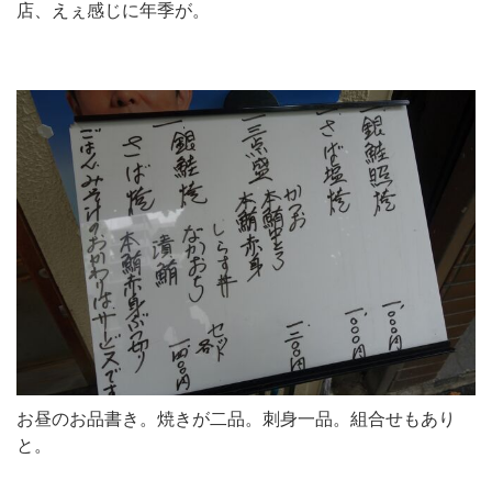
店、えぇ感じに年季が。
お昼のお品書き。焼きが二品。刺身一品。組合せもあり
と。