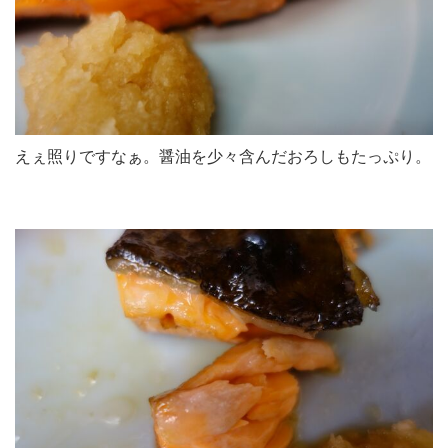
えぇ照りですなぁ。醤油を少々含んだおろしもたっぷり。