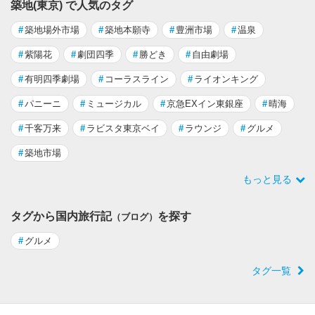
築地(東京) で人気のタグ
#
築地場外市場
#
築地本願寺
#
豊洲市場
#
温泉
#
紫陽花
#
劇団四季
#
勝どき
#
自由劇場
#
有明四季劇場
#
コーラスライン
#
ライオンキング
#
パニーニ
#
ミュージカル
#
京急EXイン東銀座
#
晴海
#
千客万来
#
ラビスタ東京ベイ
#
ラウンジ
#
グルメ
#
築地市場
もっと見る
タグから国内旅行記
を探す
（ブログ）
#
グルメ
タグ一覧