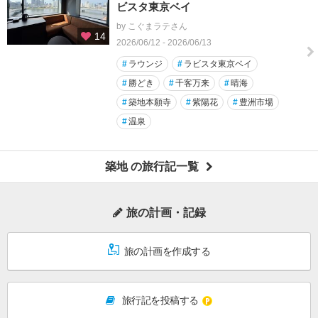
ビスタ東京ベイ
by こぐまラテさん
14
2026/06/12 - 2026/06/13
#
ラウンジ
#
ラビスタ東京ベイ
#
勝どき
#
千客万来
#
晴海
#
築地本願寺
#
紫陽花
#
豊洲市場
#
温泉
築地 の旅行記一覧
旅の計画・記録
旅の計画を作成する
旅行記を投稿する