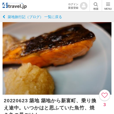
ログイン
新規登録
検索
MENU
築地旅行記（ブログ） 一覧に戻る
20220623 築地 築地から新富町、乗り換
3
え途中。いつかはと思ふていた魚竹、焼