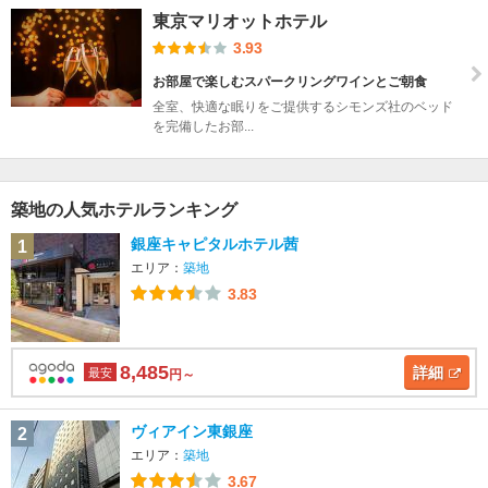
東京マリオットホテル
3.93
お部屋で楽しむスパークリングワインとご朝食
全室、快適な眠りをご提供するシモンズ社のベッド
を完備したお部...
築地の人気ホテルランキング
銀座キャピタルホテル茜
1
エリア：
築地
3.83
8,485
詳細
最安
円～
ヴィアイン東銀座
2
エリア：
築地
3.67