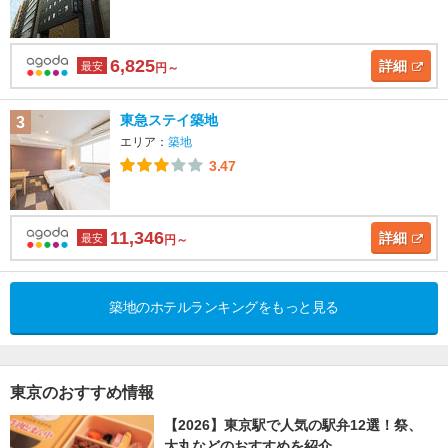
6,825
詳細
最安
円～
東急ステイ築地
3
エリア：
築地
3.47
11,346
詳細
最安
円～
築地のホテルランキングをもっと見る
東京のおすすめ情報
【2026】東京駅で人気の駅弁12選！祭、
大丸などのおすすめを紹介