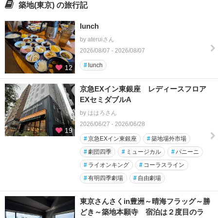
築地(東京) の旅行記
lunch
by ateruiさん
2026/08/07 - 2026/08/07
#
lunch
12
京急EXイン東銀座 レディースフロア
EXセミダブルA
by ははろさん
2026/06/27 - 2026/06/28
19
#
京急EXイン東銀座
#
築地場外市場
#
劇団四季
#
ミュージカル
#
パニーニ
#
ライオンキング
#
コーラスライン
#
有明四季劇場
#
自由劇場
東京さんさくin豊洲～晴海フラッグ～勝
どき～築地本願寺 宿泊は２度目のラ