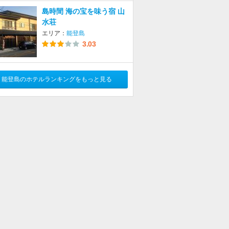
島時間 海の宝を味う宿 山
水荘
エリア：
能登島
3.03
能登島のホテルランキングをもっと見る