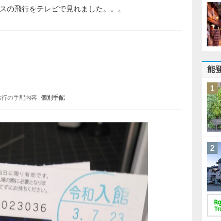
スの飛行をテレビで見れました。。。
能
1
旅行の手配内容
個別手配
2