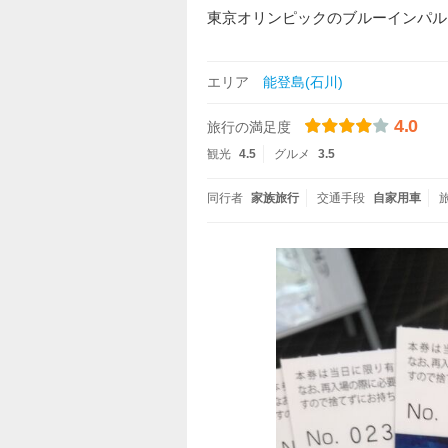
東京オリンピックのブルーインパル
エリア
能登島(石川)
4.0
旅行の満足度
観光
4.5
グルメ
3.5
同行者
家族旅行
交通手段
自家用車