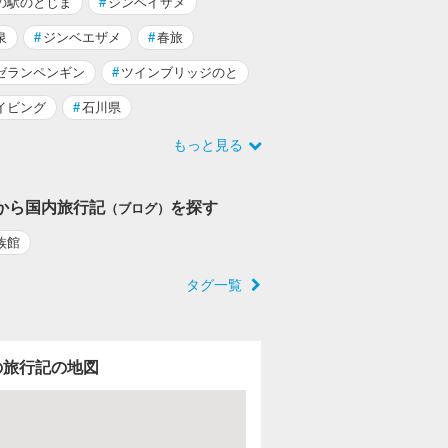
の駅のとじま
#
ジンベイザメ
泉
#
ジンベエザメ
#
春旅
ゼランペンギン
#
ツインブリッジのと
イビング
#
石川県
もっと見る
から国内旅行記
を探す
（ブログ）
族館
タグ一覧
の旅行記の地図