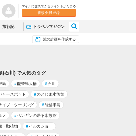
マイルに交換できるポイントがたまる
新規会員登録
×
旅行記
トラベルマガジン
旅の計画を作成する
島(石川) で人気のタグ
登島
#
能登島大橋
#
石川
ジャースポット
#
のとじま水族館
ライブ・ツーリング
#
能登半島
ルメ
#
ペンギンの居る水族館
然・動植物
#
イルカショー