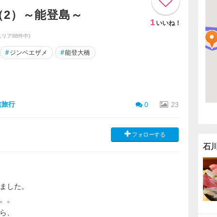
（2）～能登島～
1
いいね！
エリア88件中)
#
ジンベエザメ
#
能登大橋
族旅行
0
23
フォローする
石
ました。
。。
ら、