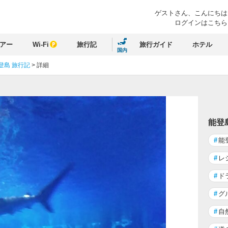
ゲストさん、
こんにちは
ログインはこちら
アー
Wi-Fi
旅行記
旅行ガイド
ホテル
国内
登島 旅行記
>
詳細
能登
#
能
#
レ
#
ド
#
グ
#
自