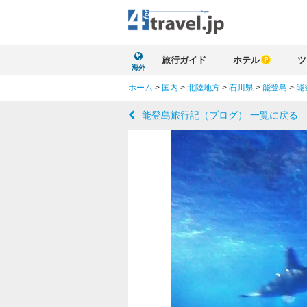
旅行ガイド
ホテル
ツ
海外
ホーム
>
国内
>
北陸地方
>
石川県
>
能登島
>
能
能登島旅行記（ブログ） 一覧に戻る