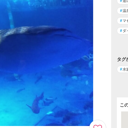
#
道
#
温
#
マ
#
ダ
タグ
#
水
こ