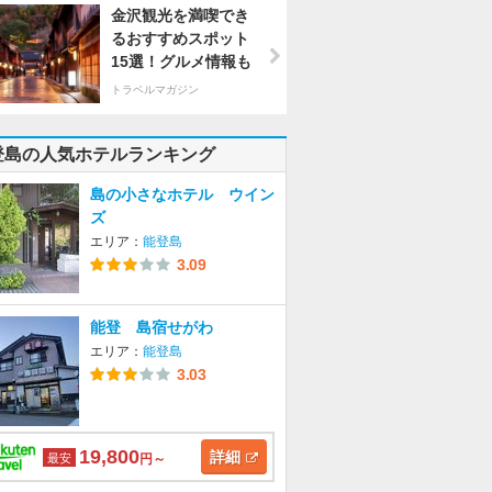
金沢観光を満喫でき
るおすすめスポット
15選！グルメ情報も
トラベルマガジン
登島の人気ホテルランキング
島の小さなホテル ウイン
ズ
エリア：
能登島
3.09
能登 島宿せがわ
エリア：
能登島
3.03
19,800
詳細
最安
円～