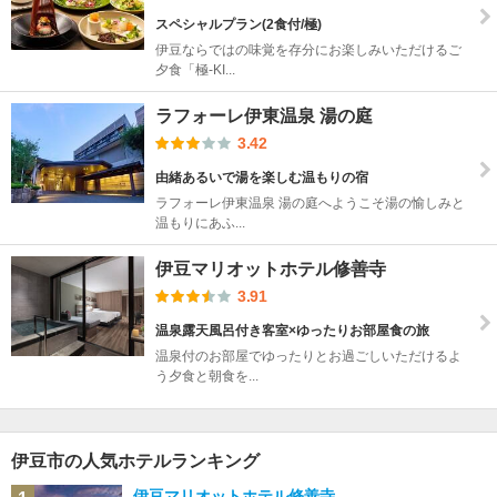
スペシャルプラン(2食付/極)
伊豆ならではの味覚を存分にお楽しみいただけるご
夕食「極-KI...
ラフォーレ伊東温泉 湯の庭
3.42
由緒あるいで湯を楽しむ温もりの宿
ラフォーレ伊東温泉 湯の庭へようこそ湯の愉しみと
温もりにあふ...
伊豆マリオットホテル修善寺
3.91
温泉露天風呂付き客室×ゆったりお部屋食の旅
温泉付のお部屋でゆったりとお過ごしいただけるよ
う夕食と朝食を...
伊豆市の人気ホテルランキング
伊豆マリオットホテル修善寺