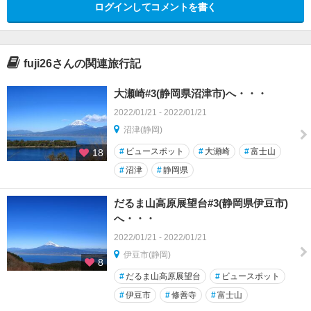
ログインしてコメントを書く
fuji26さんの関連旅行記
大瀬崎#3(静岡県沼津市)へ・・・
2022/01/21 - 2022/01/21
沼津(静岡)
#
ビュースポット
#
大瀬崎
#
富士山
18
#
沼津
#
静岡県
だるま山高原展望台#3(静岡県伊豆市)
へ・・・
2022/01/21 - 2022/01/21
伊豆市(静岡)
8
#
だるま山高原展望台
#
ビュースポット
#
伊豆市
#
修善寺
#
富士山