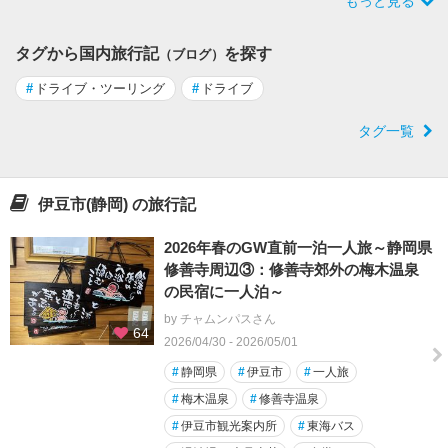
もっと見る
タグから国内旅行記
を探す
（ブログ）
#
ドライブ・ツーリング
#
ドライブ
タグ一覧
伊豆市(静岡) の旅行記
2026年春のGW直前一泊一人旅～静岡県
修善寺周辺③：修善寺郊外の梅木温泉
の民宿に一人泊～
by チャムンパスさん
64
2026/04/30 - 2026/05/01
#
静岡県
#
伊豆市
#
一人旅
#
梅木温泉
#
修善寺温泉
#
伊豆市観光案内所
#
東海バス