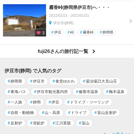
霧香峠(静岡県伊豆市)へ・・・
2022/01/21 - 2022/01/21
伊豆市(静岡)
#
伊豆
#
峠
#
霧香峠
#
静岡県
3
fuji26さんの旅行記一覧
伊豆市(静岡) で人気のタグ
#
静岡県
#
伊豆市
#
食堂ゆかわ
#
湯治場21大見山荘
#
東海バス
#
伊豆市観光案内所
#
修善寺温泉
#
梅木温泉
#
一人旅
#
静岡
#
伊豆
#
ドライブ・ツーリング
#
自然・動植物
#
山・高原
#
ドライブ
#
韮山反射炉
#
反射炉
#
溶鉱炉
#
江川英龍
#
韮山