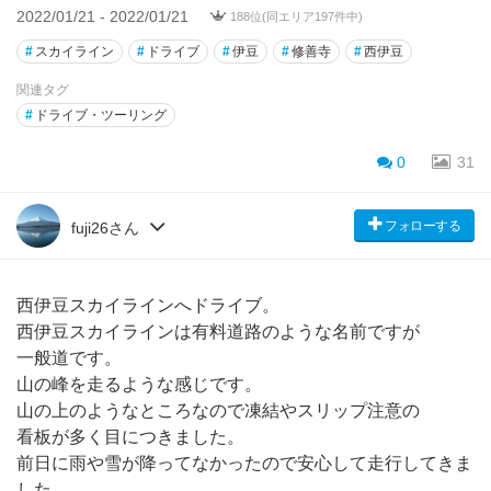
2022/01/21 - 2022/01/21
188位(同エリア197件中)
#
スカイライン
#
ドライブ
#
伊豆
#
修善寺
#
西伊豆
関連タグ
#
ドライブ・ツーリング
0
31
フォローする
fuji26さん
西伊豆スカイラインへドライブ。
西伊豆スカイラインは有料道路のような名前ですが
一般道です。
山の峰を走るような感じです。
山の上のようなところなので凍結やスリップ注意の
看板が多く目につきました。
前日に雨や雪が降ってなかったので安心して走行してきま
した。