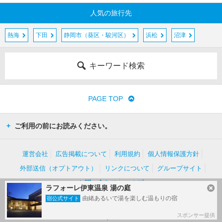
人気の旅行先
熱海
下田
静岡市（葵区・駿河区）
浜松
沼津
キーワード検索
PAGE TOP
ご利用の前にお読みください。
運営会社
広告掲載について
利用規約
個人情報保護方針
外部送信（オプトアウト）
リンクについて
グループサイト
お問い合わせ
ヘルプ
ラフォーレ伊東温泉 湯の庭
由緒あるいで湯を楽しむ温もりの宿
宿公式サイト
(c) Kakaku.com, Inc. All Rights Reserved.
掲載情報・写真など、すべてのコンテンツの無断複写・転載・公衆送信等を禁じま
スポンサー提供
す。