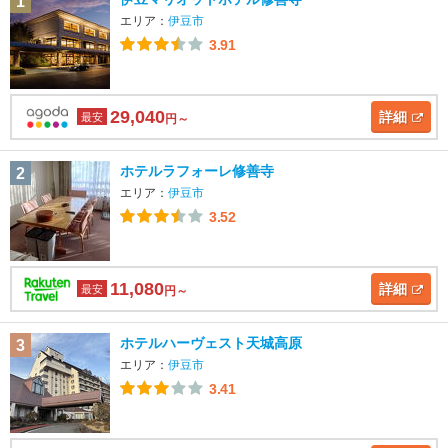
1
エリア：
伊豆市
3.91
29,040
詳細
最安
円～
ホテルラフォーレ修善寺
2
エリア：
伊豆市
3.52
11,080
詳細
最安
円～
ホテルハーヴェスト天城高原
3
エリア：
伊豆市
3.41