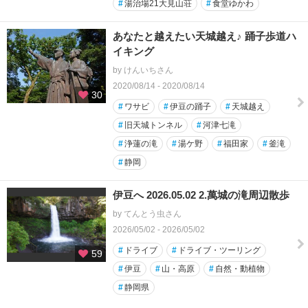
#
湯治場21大見山荘
#
食堂ゆかわ
あなたと越えたい天城越え♪ 踊子歩道ハ
イキング
by けんいちさん
2020/08/14 - 2020/08/14
30
#
ワサビ
#
伊豆の踊子
#
天城越え
#
旧天城トンネル
#
河津七滝
#
浄蓮の滝
#
湯ケ野
#
福田家
#
釜滝
#
静岡
伊豆へ 2026.05.02 2.萬城の滝周辺散歩
by てんとう虫さん
2026/05/02 - 2026/05/02
#
ドライブ
#
ドライブ・ツーリング
59
#
伊豆
#
山・高原
#
自然・動植物
#
静岡県