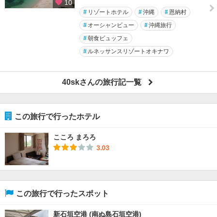
10
#
リゾートホテル
#
沖縄
#
恩納村
#
オーシャンビュー
#
沖縄旅行
#
朝食ビュッフェ
#
ルネッサンスリゾートオキナワ
40skさんの旅行記一覧
この旅行で行ったホテル
こころ まろろ
3.03
この旅行で行ったスポット
新石垣空港 (南ぬ島石垣空港)