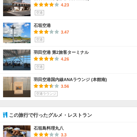
4.23
空港
石垣空港
3.47
空港
羽田空港 第2旅客ターミナル
4.26
空港
羽田空港国内線ANAラウンジ (本館南)
3.56
空港ラウンジ
この旅行で行ったグルメ・レストラン
石垣島料理丸八
3.3