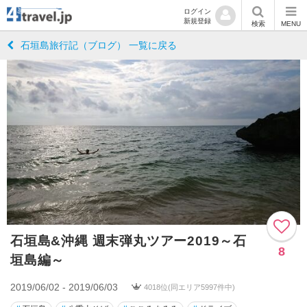
ログイン
新規登録
検索
MENU
石垣島旅行記（ブログ） 一覧に戻る
石垣島&沖縄 週末弾丸ツアー2019～石
8
垣島編～
2019/06/02 - 2019/06/03
4018位(同エリア5997件中)