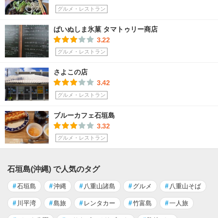
グルメ・レストラン
ぱいぬしま氷菓 タマトゥリー商店
3.22
グルメ・レストラン
さよこの店
3.42
グルメ・レストラン
ブルーカフェ石垣島
3.32
グルメ・レストラン
石垣島(沖縄) で人気のタグ
#
石垣島
#
沖縄
#
八重山諸島
#
グルメ
#
八重山そば
#
川平湾
#
島旅
#
レンタカー
#
竹富島
#
一人旅