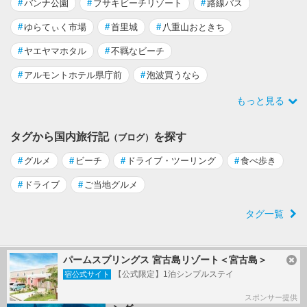
#
バンナ公園
#
フサキビーチリゾート
#
路線バス
#
ゆらてぃく市場
#
首里城
#
八重山おときち
#
ヤエヤマホタル
#
不羈なビーチ
#
アルモントホテル県庁前
#
泡波買うなら
もっと見る
タグから国内旅行記
を探す
（ブログ）
#
グルメ
#
ビーチ
#
ドライブ・ツーリング
#
食べ歩き
#
ドライブ
#
ご当地グルメ
タグ一覧
パームスプリングス 宮古島リゾート＜宮古島＞
石垣島(沖縄) の旅行記
【公式限定】1泊シンプルステイ
宿公式サイト
石垣島でマンタに会えるシュノーケリ
スポンサー提供