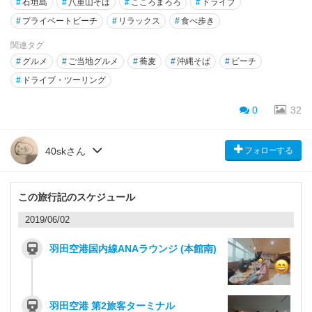
#
石垣島
#
八重山そば
#
こころまろろ
#
ドライブ
#
プライベートビーチ
#
リラックス
#
食べ歩き
関連タグ
#
グルメ
#
ご当地グルメ
#
蕎麦
#
沖縄そば
#
ビーチ
#
ドライブ・ツーリング
0
32
フォローする
40skさん
この旅行記のスケジュール
2019/06/02
羽田空港国内線ANAラウンジ (本館南)
羽田空港 第2旅客ターミナル