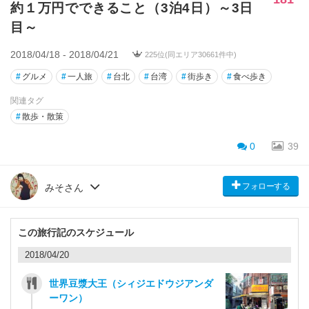
約１万円でできること（3泊4日）～3日
目～
2018/04/18 - 2018/04/21
225位(同エリア30661件中)
#
グルメ
#
一人旅
#
台北
#
台湾
#
街歩き
#
食べ歩き
関連タグ
#
散歩・散策
0
39
フォローする
みそさん
この旅行記のスケジュール
2018/04/20
世界豆漿大王（シィジエドウジアンダ
ーワン）