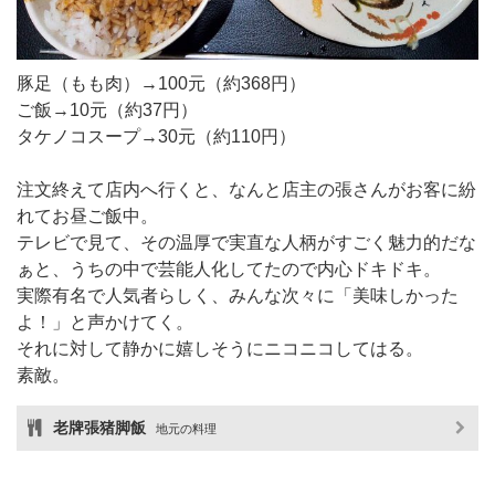
豚足（もも肉）→100元（約368円）
ご飯→10元（約37円）
タケノコスープ→30元（約110円）
注文終えて店内へ行くと、なんと店主の張さんがお客に紛
れてお昼ご飯中。
テレビで見て、その温厚で実直な人柄がすごく魅力的だな
ぁと、うちの中で芸能人化してたので内心ドキドキ。
実際有名で人気者らしく、みんな次々に「美味しかった
よ！」と声かけてく。
それに対して静かに嬉しそうにニコニコしてはる。
素敵。
老牌張猪脚飯
地元の料理