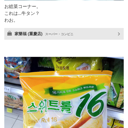
お総菜コーナー。
これは...牛タン？
わお。
家樂福 (重慶店)
スーパー・コンビニ