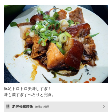
豚足トロトロ美味しすぎ！
味も濃すぎずぺろりと完食。
老牌張猪脚飯
地元の料理