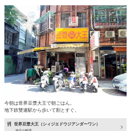
今朝は世界豆漿大王で朝ごはん。
地下鉄雙連駅から歩いて割とすぐ。
世界豆漿大王（シィジエドウジアンダーワン）
地元の料理