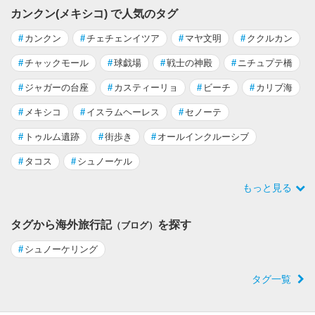
カンクン(メキシコ) で人気のタグ
#
カンクン
#
チェチェンイツア
#
マヤ文明
#
ククルカン
#
チャックモール
#
球戯場
#
戦士の神殿
#
ニチュプテ橋
#
ジャガーの台座
#
カスティーリョ
#
ビーチ
#
カリブ海
#
メキシコ
#
イスラムヘーレス
#
セノーテ
#
トゥルム遺跡
#
街歩き
#
オールインクルーシブ
#
タコス
#
シュノーケル
もっと見る
タグから海外旅行記
を探す
（ブログ）
#
シュノーケリング
タグ一覧