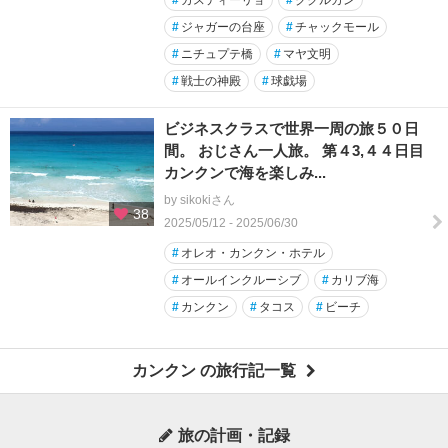
#
ジャガーの台座
#
チャックモール
#
ニチュプテ橋
#
マヤ文明
#
戦士の神殿
#
球戯場
ビジネスクラスで世界一周の旅５０日
間。 おじさん一人旅。 第４3,４４日目
カンクンで海を楽しみ...
by sikokiさん
38
2025/05/12 - 2025/06/30
#
オレオ・カンクン・ホテル
#
オールインクルーシブ
#
カリブ海
#
カンクン
#
タコス
#
ビーチ
カンクン の旅行記一覧
旅の計画・記録