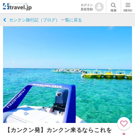
ログイン
新規登録
検索
MENU
カンクン旅行記（ブログ） 一覧に戻る
【カンクン発】カンクン来るならこれを
8