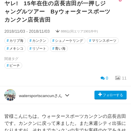
ヤレ! 15年在住の店長吉田が一押しジ
ャングルツアー Byウォータースポーツ
カンクン店長吉田
2018/11/03 - 2018/11/03
888位(同エリア1901件中)
#
カリブ海
#
カンクン
#
シュノーケリング
#
マリンスポーツ
#
メキシコ
#
リゾート
#
青い海
関連タグ
#
ビーチ
0
11
フォローする
watersportscancunさん
皆様こんにちは。ウォータースポーツカンクンの店長吉田
です。カンクンに戻って来ました。また来週シティ出張に
なりますが、それまでカンクンの方でお客様のケアをさせ