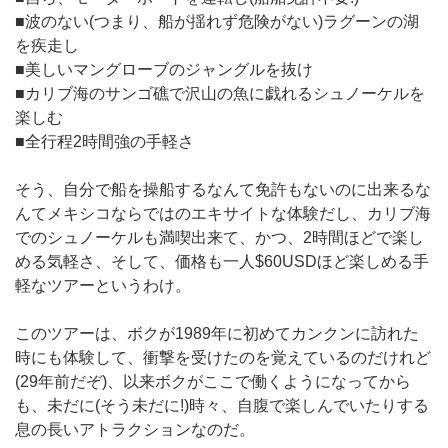
■波のない(つまり、船が揺れず危険がない)ラグーンの湖
を疾走し
■美しいマングローブのジャングルを抜け
■カリブ海のサンゴ礁で沢山の魚に戯れるシュノーケルを
楽しむ
■全行程2時間強の手軽さ
そう、自分で船を操船するなんて免許もないのに出来るな
んてメキシコならではのエキサイトな体験だし、カリブ海
でのシュノーケルも満喫出来て、かつ、2時間ほどで楽し
める気軽さ、そして、価格も一人$60USDほど楽しめる手
軽なツアーというわけ。
このツアーは、ボクが1989年に初めてカンクンに訪れた
時にも体験して、衝撃を受けたのを覚えているのだけれど
(29年前だぞ)、以来ボクがここで働くようになってから
も、未だに(そう未だに!)時々、自腹で楽しんでいたりする
息の長いアトラクションなのだ。