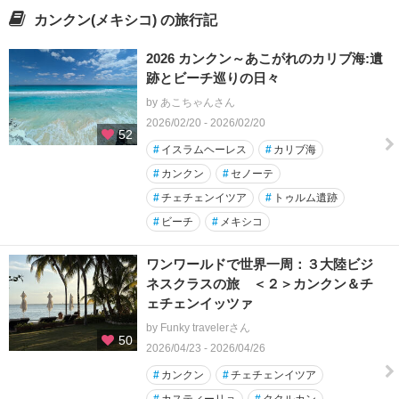
カンクン(メキシコ) の旅行記
2026 カンクン～あこがれのカリブ海:遺
跡とビーチ巡りの日々
by あこちゃんさん
2026/02/20 - 2026/02/20
52
#
イスラムヘーレス
#
カリブ海
#
カンクン
#
セノーテ
#
チェチェンイツア
#
トゥルム遺跡
#
ビーチ
#
メキシコ
ワンワールドで世界一周：３大陸ビジ
ネスクラスの旅 ＜２＞カンクン＆チ
ェチェンイッツァ
by Funky travelerさん
50
2026/04/23 - 2026/04/26
#
カンクン
#
チェチェンイツア
#
カスティーリョ
#
ククルカン