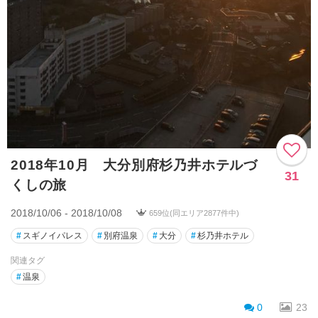
2018年10月 大分別府杉乃井ホテルづ
31
くしの旅
2018/10/06 - 2018/10/08
659位(同エリア2877件中)
#
スギノイパレス
#
別府温泉
#
大分
#
杉乃井ホテル
関連タグ
#
温泉
0
23