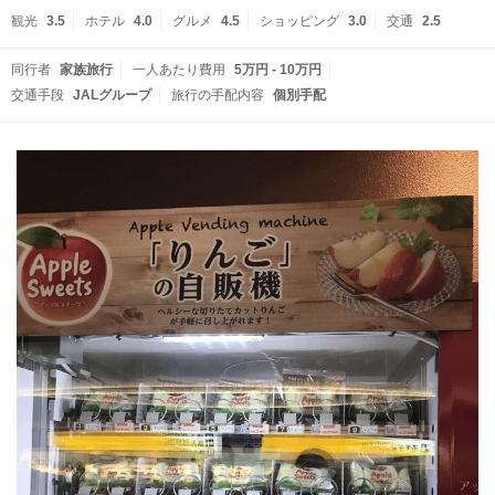
観光
3.5
ホテル
4.0
グルメ
4.5
ショッピング
3.0
交通
2.5
同行者
家族旅行
一人あたり費用
5万円 - 10万円
交通手段
JALグループ
旅行の手配内容
個別手配