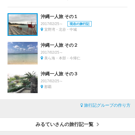
沖縄一人旅 その１
2017/02/25～
現在の旅行記
宜野湾・北谷・中城
沖縄一人旅 その２
2017/02/25～
美ら海・本部・今帰仁
沖縄一人旅 その３
2017/02/25～
那覇
旅行記グループの作り方
みるていさんの旅行記一覧