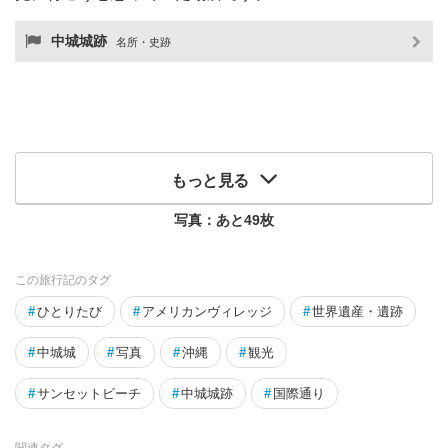
中城城跡
名所・史跡
もっと見る
写真：あと
49
枚
この旅行記のタグ
#
ひとりたび
#
アメリカンヴィレッジ
#
世界遺産・遺跡
#
中城城
#
写真
#
沖縄
#
観光
#
サンセットビーチ
#
中城城跡
#
国際通り