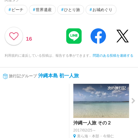
関連タグ
#
ビーチ
#
世界遺産
#
ひとり旅
#
お城めぐり
16
利用規約に違反している投稿は、報告する事ができます。
問題のある投稿を連絡する
沖縄本島 初一人旅
旅行記グループ
次の旅行記
沖縄一人旅 その２
2017/02/25～
美ら海・本部・今帰仁