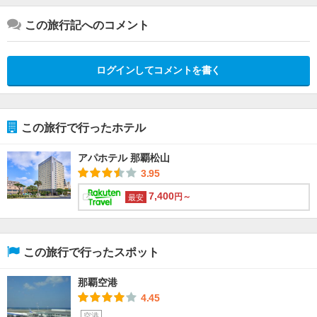
この旅行記へのコメント
ログインしてコメントを書く
この旅行で行ったホテル
アパホテル 那覇松山
3.95
7,400
円～
最安
この旅行で行ったスポット
那覇空港
4.45
空港