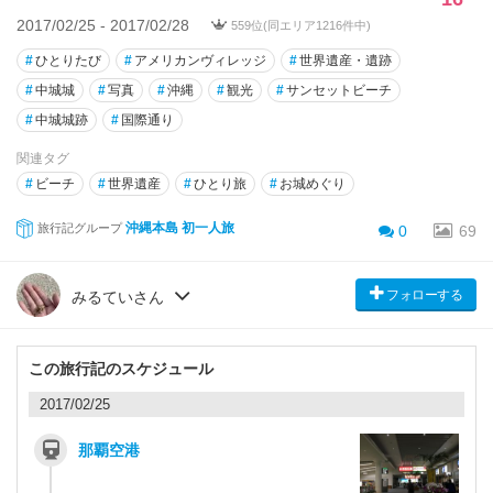
2017/02/25 - 2017/02/28
559位(同エリア1216件中)
#
ひとりたび
#
アメリカンヴィレッジ
#
世界遺産・遺跡
#
中城城
#
写真
#
沖縄
#
観光
#
サンセットビーチ
#
中城城跡
#
国際通り
関連タグ
#
ビーチ
#
世界遺産
#
ひとり旅
#
お城めぐり
沖縄本島 初一人旅
旅行記グループ
0
69
フォローする
みるていさん
この旅行記のスケジュール
2017/02/25
那覇空港