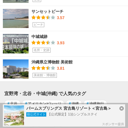
サンセットビーチ
3.57
ビーチ
中城城跡
3.93
名所・史跡
沖縄県立博物館 美術館
3.81
美術館・博物館
宜野湾・北谷・中城(沖縄) で人気のタグ
#
北谷
#
アメリカンビレッジ
#
沖縄
#
沖縄旅行
パームスプリングス 宮古島リゾート＜宮古島＞
#
宜野湾市
#
沖縄料理
#
グルメ
#
一人旅
【公式限定】1泊シンプルステイ
宿公式サイト
#
美ら海水族館
#
万座毛
#
GoToトラベルキャンペーン
スポンサー提供