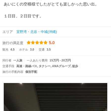
あいにくの空模様でしたがとても楽しかった思い出。
１日目、２日目です。
エリア
宜野湾・北谷・中城(沖縄)
5.0
旅行の満足度
観光
4.5
ホテル
3.0
交通
3.5
同行者
一人旅
一人あたり費用
15万円 - 20万円
交通手段
高速・路線バス
タクシー
ANAグループ
徒歩
旅行の手配内容
個別手配