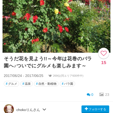
そうだ花を見よう!!～今年は花巻のバラ
15
園へ♪ついでにグルメも楽しみます～
2017/06/24 - 2017/06/25
269位(同エリア600件中)
#
グルメ
#
温泉
#
自然・動植物
#
バラ園
0
23
フォローする
chokoりんさん