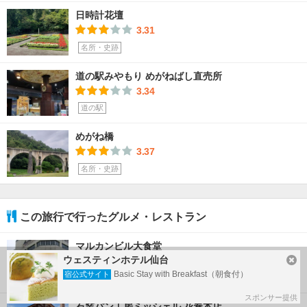
日時計花壇
3.31
名所・史跡
道の駅みやもり めがねばし直売所
3.34
道の駅
めがね橋
3.37
名所・史跡
この旅行で行ったグルメ・レストラン
マルカンビル大食堂
ウェスティンホテル仙台
3.46
Basic Stay with Breakfast（朝食付）
宿公式サイト
グルメ・レストラン
スポンサー提供
石窯パン工房ミッシェル 花巻本店