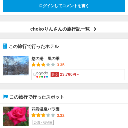
ログインしてコメントを書く
chokoりんさんの旅行記一覧
この旅行で行ったホテル
悠の湯 風の季
3.35
23,760
円～
最安
この旅行で行ったスポット
花巻温泉バラ園
3.32
公園・植物園