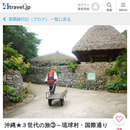
ログイン
新規登録
検索
MENU
那覇旅行記（ブログ） 一覧に戻る
沖縄★３世代の旅③～琉球村・国際通り
28