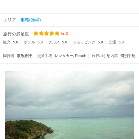
エリア
那覇(沖縄)
5.0
旅行の満足度
観光
5.0
ホテル
5.0
グルメ
5.0
ショッピング
5.0
交通
5.0
同行者
家族旅行
交通手段
レンタカー
Peach
旅行の手配内容
個別手配