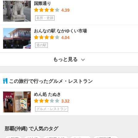
国際通り
4.39
名所・史跡
おんなの駅 なかゆくい市場
4.04
道の駅
もっと見る
この旅行で行ったグルメ・レストラン
めん処 たぬき
3.32
グルメ・レストラン
那覇(沖縄) で人気のタグ