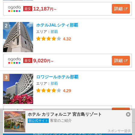
12,187
詳細
最安
円～
ホテルJALシティ那覇
2
エリア：
那覇
4.32
9,020
詳細
最安
円～
ロワジールホテル那覇
3
エリア：
那覇
4.29
8,576
詳細
最安
円～
ホテル カリフォルニア 宮古島リゾート
客室のご紹介
宿公式サイト
スポンサー提供
那覇のホテルランキングをもっと見る