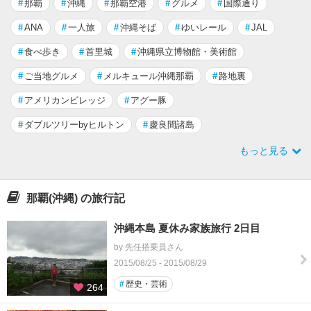
#
那覇
#
沖縄
#
那覇空港
#
グルメ
#
国際通り
#
ANA
#
一人旅
#
沖縄そば
#
ゆいレール
#
JAL
#
食べ歩き
#
首里城
#
沖縄県立博物館・美術館
#
ご当地グルメ
#
メルキュール沖縄那覇
#
路地裏
#
アメリカンビレッジ
#
アグー豚
#
ダブルツリーbyヒルトン
#
慶良間諸島
もっと見る
那覇(沖縄) の旅行記
沖縄本島 夏休み家族旅行 2日目
by 先任搭乗員さん
2015/08/25 - 2015/08/29
#
歴史・芸術
264