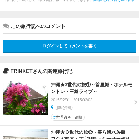
この旅行記へのコメント
ログインしてコメントを書く
TRINKETさんの関連旅行記
沖縄★3世代の旅①～首里城・ホテルモ
ントレ・三線ライブ～
2015/02/01 - 2015/02/03
那覇(沖縄)
19
#
世界遺産・遺跡
沖縄★３世代の旅②～美ら海水族館・
フクギ並木・古宇利島・シーサー作り