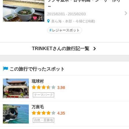
～
2015/02/01 - 2015/02/03
21
美ら海・本部・今帰仁(沖縄)
#
レジャースポット
TRINKETさんの旅行記一覧
この旅行で行ったスポット
琉球村
3.98
テーマパーク
万座毛
4.35
自然・景勝地