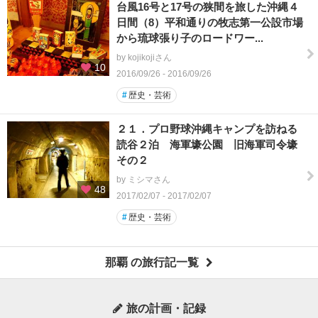
台風16号と17号の狭間を旅した沖縄４
日間（8）平和通りの牧志第一公設市場
から琉球張り子のロードワー...
by kojikojiさん
10
2016/09/26 - 2016/09/26
#
歴史・芸術
２１．プロ野球沖縄キャンプを訪ねる
読谷２泊 海軍壕公園 旧海軍司令壕
その２
by ミシマさん
48
2017/02/07 - 2017/02/07
#
歴史・芸術
那覇 の旅行記一覧
旅の計画・記録