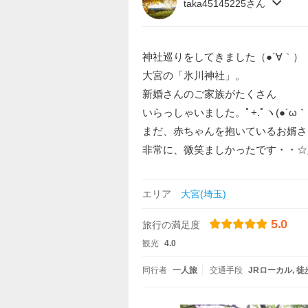
taka45145225さん
神社巡りをしてきました（●´∀｀）
大宮の「氷川神社」。
新婚さんのご家族がたくさん
いらっしゃいました。ﾟ+.ﾟヽ(●´ω｀
まだ、赤ちゃんを抱いているお婿さ
非常に、微笑ましかったです・・☆
エリア
大宮(埼玉)
5.0
旅行の満足度
観光
4.0
同行者
一人旅
交通手段
JRローカル
徒