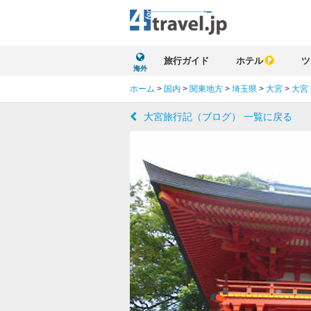
旅行ガイド
ホテル
ツ
海外
ホーム
>
国内
>
関東地方
>
埼玉県
>
大宮
>
大宮
大宮旅行記（ブログ） 一覧に戻る