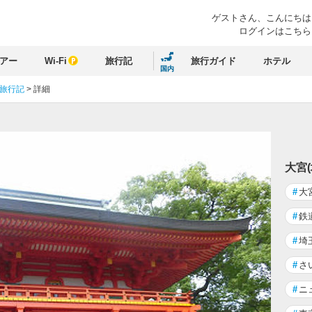
ゲストさん、
こんにちは
ログインはこちら
アー
Wi-Fi
旅行記
旅行ガイド
ホテル
国内
 旅行記
>
詳細
大宮
#
大
#
鉄
#
埼
#
さ
#
ニ