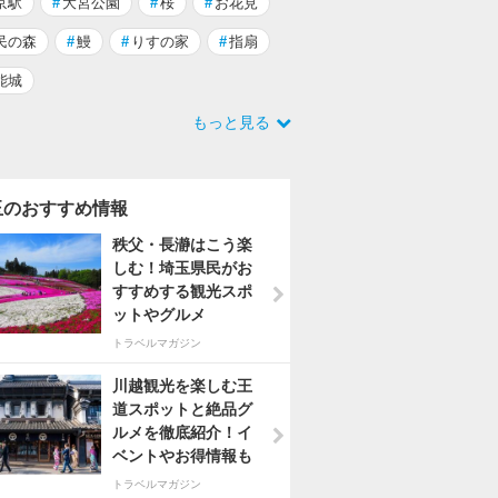
京駅
#
大宮公園
#
桜
#
お花見
民の森
#
鰻
#
りすの家
#
指扇
能城
もっと見る
玉のおすすめ情報
秩父・長瀞はこう楽
しむ！埼玉県民がお
すすめする観光スポ
ットやグルメ
トラベルマガジン
川越観光を楽しむ王
道スポットと絶品グ
ルメを徹底紹介！イ
ベントやお得情報も
トラベルマガジン