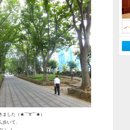
きました（★￣∀￣★）
ん歩いて、
∇≦）ノ