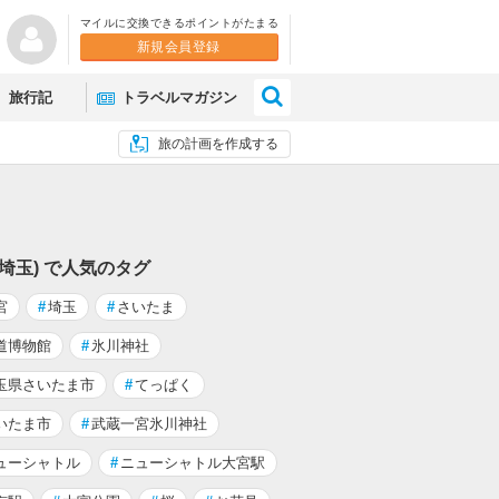
マイルに交換できるポイントがたまる
新規会員登録
×
旅行記
トラベルマガジン
旅の計画を作成する
(埼玉) で人気のタグ
宮
#
埼玉
#
さいたま
道博物館
#
氷川神社
玉県さいたま市
#
てっぱく
いたま市
#
武蔵一宮氷川神社
ューシャトル
#
ニューシャトル大宮駅