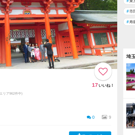
#
東
#
市
#
寿
埼
17
いいね！
同エリア962件中)
0
9