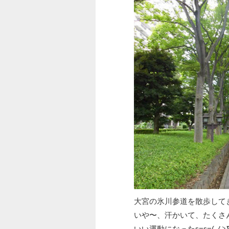
大宮の氷川参道を散歩して
いや〜、汗かいて、たくさ
いい運動になったε=ε=(ノ≧