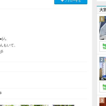
フォローする
大
1
●)ﾉ。
んもいて、
彡
2
歩
3