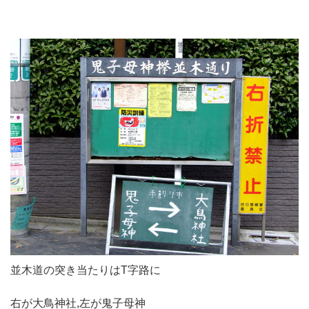
並木道の突き当たりはT字路に
右が大鳥神社,左が鬼子母神