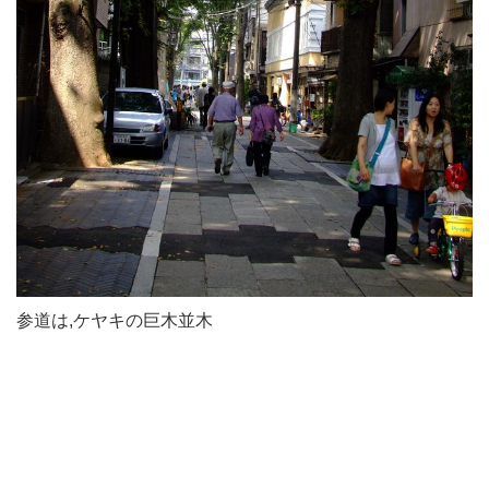
参道は,ケヤキの巨木並木