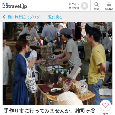
ログイン
新規登録
検索
MENU
目白旅行記（ブログ） 一覧に戻る
手作り市に行ってみませんか、雑司ヶ谷
77