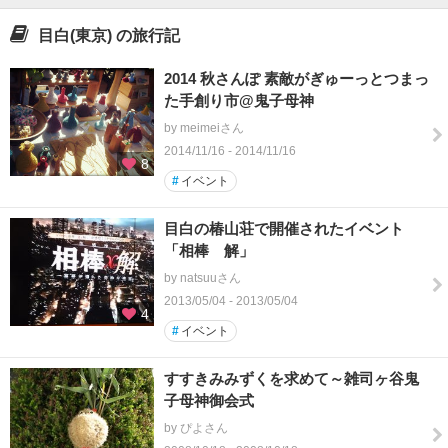
目白(東京) の旅行記
2014 秋さんぽ 素敵がぎゅーっとつまっ
た手創り市@鬼子母神
by meimeiさん
2014/11/16 - 2014/11/16
8
#
イベント
目白の椿山荘で開催されたイベント
「相棒 解」
by natsuuさん
2013/05/04 - 2013/05/04
4
#
イベント
すすきみみずくを求めて～雑司ヶ谷鬼
子母神御会式
by ぴよさん