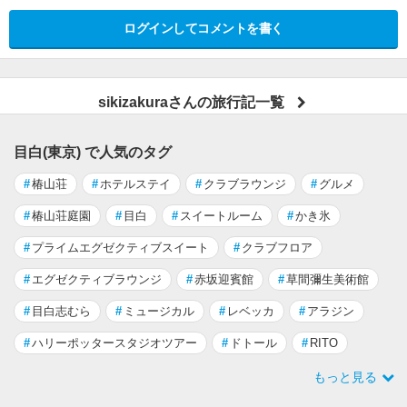
ログインしてコメントを書く
sikizakuraさんの旅行記一覧
目白(東京) で人気のタグ
#
椿山荘
#
ホテルステイ
#
クラブラウンジ
#
グルメ
#
椿山荘庭園
#
目白
#
スイートルーム
#
かき氷
#
プライムエグゼクティブスイート
#
クラブフロア
#
エグゼクティブラウンジ
#
赤坂迎賓館
#
草間彌生美術館
#
目白志むら
#
ミュージカル
#
レベッカ
#
アラジン
#
ハリーポッタースタジオツアー
#
ドトール
#
RITO
もっと見る