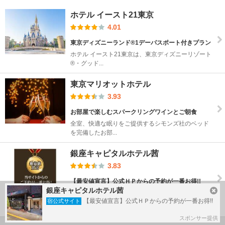
ホテル イースト21東京
4.01
東京ディズニーランド®1デーパスポート付きプラン
ホテル イースト21東京は、東京ディズニーリゾート
®・グッド...
東京マリオットホテル
3.93
お部屋で楽しむスパークリングワインとご朝食
全室、快適な眠りをご提供するシモンズ社のベッド
を完備したお部...
銀座キャピタルホテル茜
3.83
【最安値宣言】公式ＨＰからの予約が一番お得!!
銀座キャピタルホテル茜
★公式ＨＰ予約特典★ 公式ホームページからの予約
【最安値宣言】公式ＨＰからの予約が一番お得!!
宿公式サイト
だからこその...
スポンサー提供