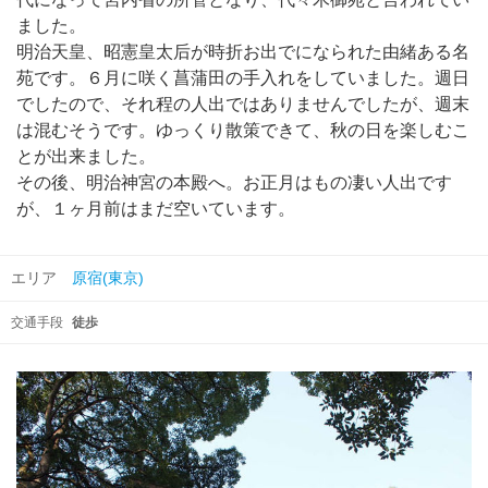
ました。
明治天皇、昭憲皇太后が時折お出でになられた由緒ある名
苑です。６月に咲く菖蒲田の手入れをしていました。週日
でしたので、それ程の人出ではありませんでしたが、週末
は混むそうです。ゆっくり散策できて、秋の日を楽しむこ
とが出来ました。
その後、明治神宮の本殿へ。お正月はもの凄い人出です
が、１ヶ月前はまだ空いています。
エリア
原宿(東京)
交通手段
徒歩