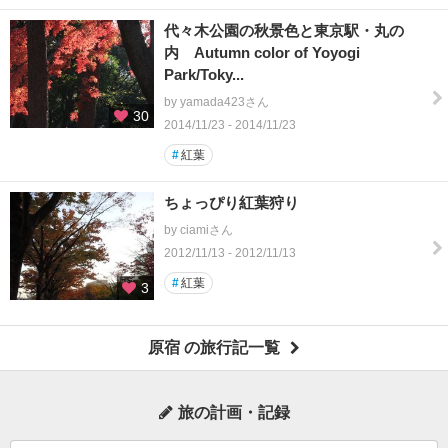
代々木公園の秋景色と東京駅・丸の
内 Autumn color of Yoyogi
Park/Toky...
by yamada423さん
30
2014/11/23 - 2014/11/23
#
紅葉
ちょっぴり紅葉狩り
by ciamiさん
2012/11/13 - 2012/11/13
#
紅葉
3
原宿 の旅行記一覧
旅の計画・記録