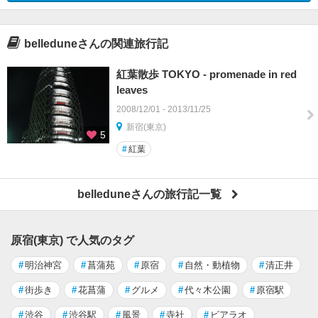
belleduneさんの関連旅行記
紅葉散歩 TOKYO - promenade in red
leaves
2008/12/01 - 2013/11/25
新宿(東京)
5
#
紅葉
belleduneさんの旅行記一覧
原宿(東京) で人気のタグ
#
明治神宮
#
菖蒲苑
#
原宿
#
自然・動植物
#
清正井
#
街歩き
#
花菖蒲
#
グルメ
#
代々木公園
#
原宿駅
#
渋谷
#
渋谷駅
#
風景
#
寺社
#
ビアラオ