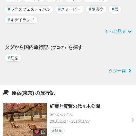
#
ラオスフェスティバル
#
スヌーピー
#
隔雲亭
#
雪
#
キデイランド
もっと見る
タグから国内旅行記
を探す
（ブログ）
#
紅葉
タグ一覧
原宿(東京) の旅行記
紅葉と黄葉の代々木公園
by ktoku3さん
2016/11/27 - 2016/11/27
#
紅葉
16