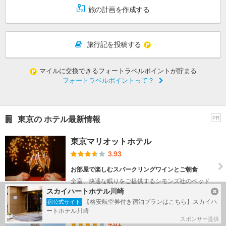
旅の計画を作成する
旅行記を投稿する
マイルに交換できるフォートラベルポイントが貯まる
フォートラベルポイントって？
東京の ホテル最新情報
PR
東京マリオットホテル
3.93
お部屋で楽しむスパークリングワインとご朝食
全室、快適な眠りをご提供するシモンズ社のベッド
を完備したお部...
スカイハートホテル川崎
【格安航空券付き宿泊プランはこちら】スカイハ
宿公式サイト
ホテル イースト21東京
ートホテル川崎
スポンサー提供
4.01