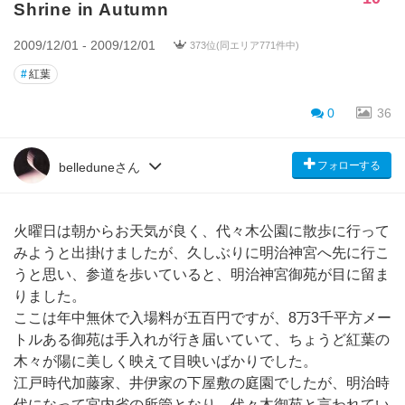
Shrine in Autumn
2009/12/01 - 2009/12/01
373位(同エリア771件中)
#
紅葉
0
36
フォローする
belleduneさん
火曜日は朝からお天気が良く、代々木公園に散歩に行って
みようと出掛けましたが、久しぶりに明治神宮へ先に行こ
うと思い、参道を歩いていると、明治神宮御苑が目に留ま
りました。
ここは年中無休で入場料が五百円ですが、8万3千平方メー
トルある御苑は手入れが行き届いていて、ちょうど紅葉の
木々が陽に美しく映えて目映いばかりでした。
江戸時代加藤家、井伊家の下屋敷の庭園でしたが、明治時
代になって宮内省の所管となり、代々木御苑と言われてい