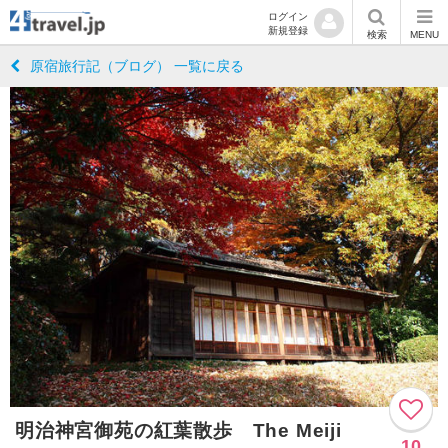
ログイン
新規登録
検索
MENU
原宿旅行記（ブログ） 一覧に戻る
明治神宮御苑の紅葉散歩 The Meiji
10