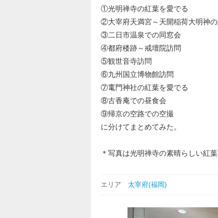
①光明禅寺の紅葉を愛でる
②大宰府天満宮～天開稲荷大明神の
③二日市温泉での同窓会
④都府楼跡～戒壇院訪問
⑤観世音寺訪問
⑥九州国立博物館訪問
⑦竃門神社の紅葉を愛でる
⑧古香庵での昼食会
⑨帰京の空路での空撮
に分けてまとめてみた。
＊写真は光明禅寺の素晴らしい紅葉
エリア
太宰府(福岡)