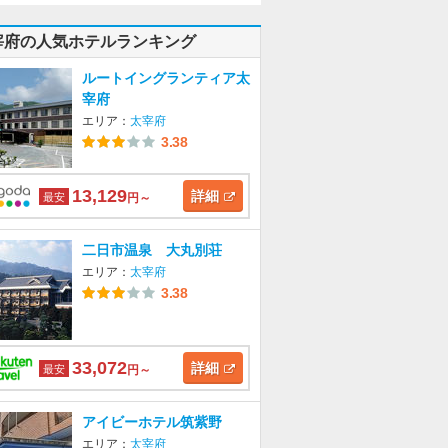
宰府の人気ホテルランキング
ルートイングランティア太
宰府
エリア：
太宰府
3.38
13,129
詳細
最安
円～
二日市温泉 大丸別荘
エリア：
太宰府
3.38
33,072
詳細
最安
円～
アイビーホテル筑紫野
エリア：
太宰府