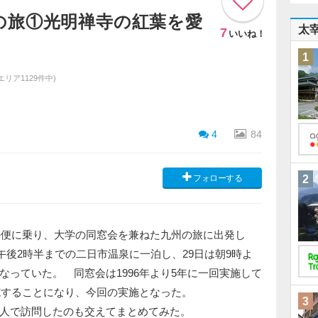
の旅①光明禅寺の紅葉を愛
太
7
いいね！
1
エリア1129件中)
4
84
フォローする
2
きの便に乗り、大学の同窓会を兼ねた九州の旅に出発し
日午後2時半までの二日市温泉に一泊し、29日は朝9時よ
なっていた。 同窓会は1996年より5年に一回実施して
実施することになり、今回の実施となった。
3
人で訪問したのも交えてまとめてみた。