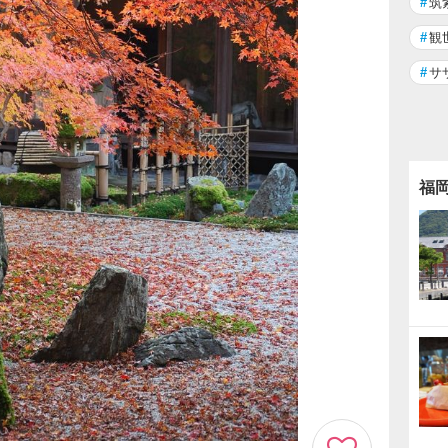
#
筑
#
観
#
サ
福