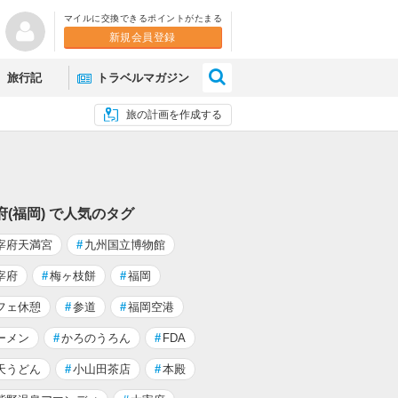
マイルに交換できるポイントがたまる
新規会員登録
×
旅行記
トラベルマガジン
旅の計画を作成する
府(福岡) で人気のタグ
宰府天満宮
#
九州国立博物館
宰府
#
梅ヶ枝餅
#
福岡
フェ休憩
#
参道
#
福岡空港
ーメン
#
かろのうろん
#
FDA
天うどん
#
小山田茶店
#
本殿