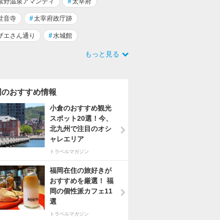
紫野温泉アマンディ
#
太宰府
世音寺
#
太宰府政庁跡
ザエさん通り
#
水城館
もっと見る
岡のおすすめ情報
小倉のおすすめ観光
スポット20選！今、
北九州で注目のオシ
ャレエリア
トラベルマガジン
福岡在住の旅好きが
おすすめを厳選！ 福
岡の個性派カフェ11
選
トラベルマガジン