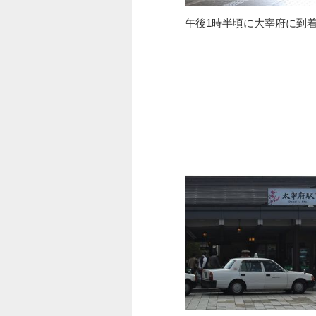
午後1時半頃に大宰府に到