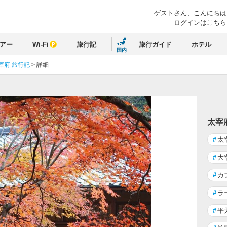
ゲストさん、
こんにちは
ログインはこちら
アー
Wi-Fi
旅行記
旅行ガイド
ホテル
国内
宰府 旅行記
>
詳細
太宰
#
太
#
大
#
カ
#
ラ
#
平