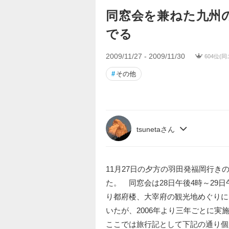
同窓会を兼ねた九州
でる
2009/11/27 - 2009/11/30
604位(同
#
その他
tsunetaさん
11月27日の夕方の羽田発福岡行
た。 同窓会は28日午後4時～29
り都府楼、大宰府の観光地めぐりに
いたが、2006年より三年ごとに
ここでは旅行記として下記の通り個