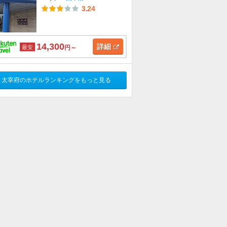
3.24
14,300
詳細
最安
円～
太宰府のホテルランキングをもっと見る