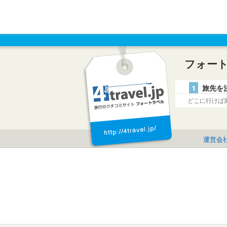
フォー
1
旅先を
どこに行けば
運営会