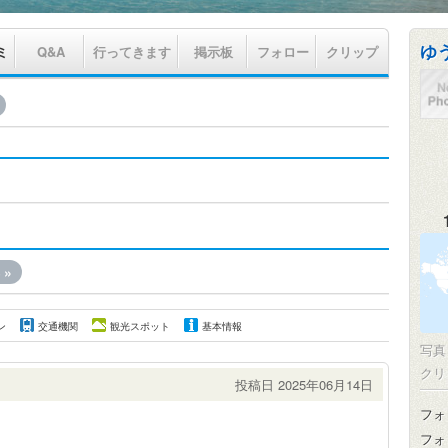
ゆ
ミ
Q&A
行ってきます
掲示板
フォロー
クリップ
»
ン
交通機関
観光スポット
基本情報
写
クリ
投稿日 2025年06月14日
フォ
フォ