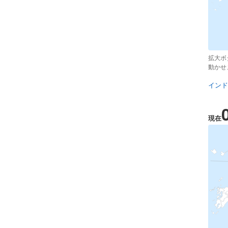
拡大ボ
動かせ
インド
現在