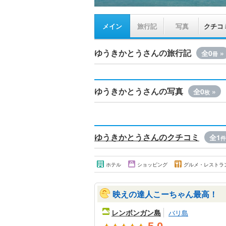
メイン
旅行記
写真
クチコ
ゆうきかとうさんの旅行記
全0
»
冊
ゆうきかとうさんの写真
全0
»
枚
ゆうきかとうさんのクチコミ
全1
件
ホテル
ショッピング
グルメ・レストラ
映えの達人こーちゃん最高！
レンボンガン島
バリ島