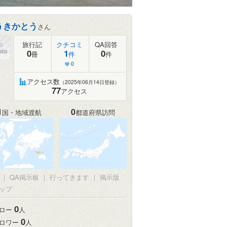
うきかとう
さん
旅行記
クチコミ
QA回答
0
1
0
冊
件
件
0
アクセス数
（2025年06月14日登録）
77
アクセス
1
0
国・地域渡航
都道府県訪問
真
|
QA掲示板
|
行ってきます
|
掲示版
ップ
0
ロー
人
0
ロワー
人