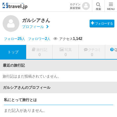
ログイン
新規登録
検索
MENU
ガルシアさん
フォローする
プロフィール
25
2
1,142
フォロー
人
フォロワー
人
アクセス
旅行記
写真
クチコミ
トップ
0
0
0
最近の旅行記
旅行記はまだ投稿されていません。
ガルシアさんのプロフィール
私にとって旅行とは
まだ記入がありません。