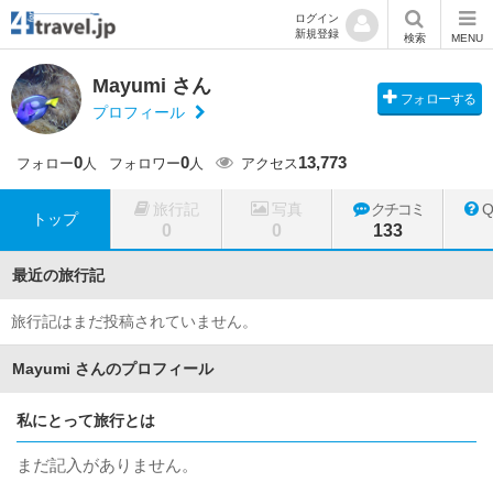
ログイン
新規登録
検索
MENU
Mayumi さん
フォローする
プロフィール
0
0
13,773
フォロー
人
フォロワー
人
アクセス
旅行記
写真
クチコミ
トップ
0
0
133
最近の旅行記
旅行記はまだ投稿されていません。
Mayumi さんのプロフィール
私にとって旅行とは
まだ記入がありません。