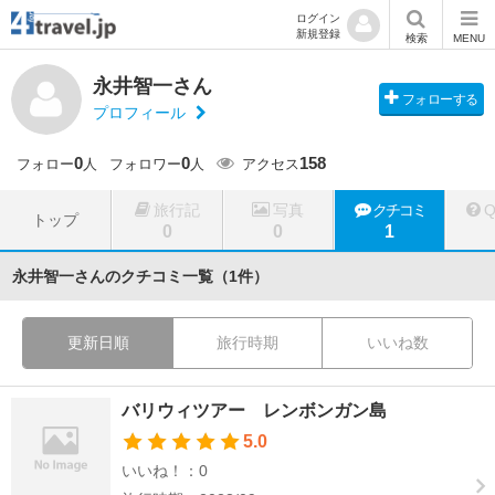
ログイン
新規登録
検索
MENU
永井智一さん
フォローする
プロフィール
0
0
158
フォロー
人
フォロワー
人
アクセス
旅行記
写真
クチコミ
トップ
0
0
1
永井智一さんのクチコミ一覧（1件）
更新日順
旅行時期
いいね数
バリウィツアー レンボンガン島
5.0
いいね！：0