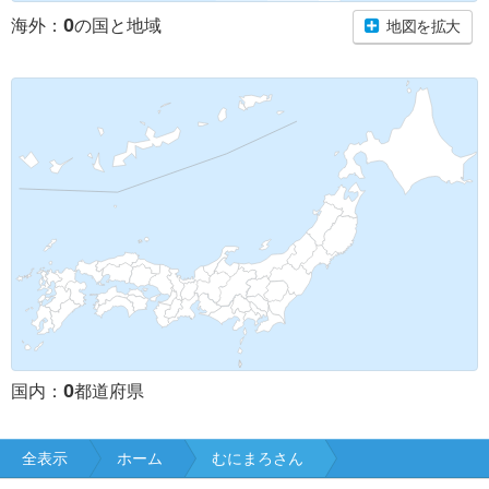
0
海外：
の国と地域
地図を拡大
0
国内：
都道府県
全表示
ホーム
むにまろさん