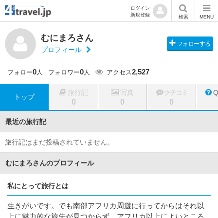
ログイン
新規登録
検索
MENU
むにまろさん
フォローする
プロフィール
0
0
2,527
フォロー
人
フォロワー
人
アクセス
旅行記
写真
クチコミ
トップ
0
0
0
最近の旅行記
旅行記はまだ投稿されていません。
むにまろさんのプロフィール
私にとって旅行とは
生きがいです。でも南部アフリカ周遊に行ってからはそれ以
上に魅力的な旅先が見つからず、アフリカ以上によいところ