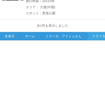
旅行時期：2011/08
エリア： 大連(中国)
スポット：星海公園
全1件を表示しました
全表示
ホーム
ミラーカ アイシェさん
ミラー