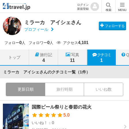
ログイン
新規登録
検索
MENU
ミラーカ アイシェさん
フォローする
プロフィール
0
0
4,101
フォロー
人
フォロワー
人
アクセス
旅行記
写真
クチコミ
トップ
4
11
1
ミラーカ アイシェさんのクチコミ一覧（1件）
更新日順
旅行時期
いいね数
国際ビール祭りと春節の花火
5.0
いいね！：0