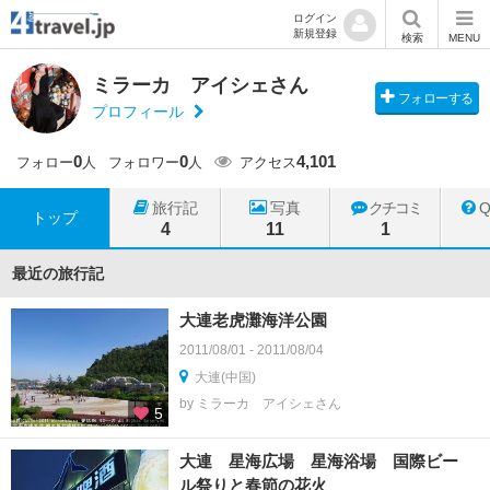
ログイン
新規登録
検索
MENU
ミラーカ アイシェさん
フォローする
プロフィール
0
0
4,101
フォロー
人
フォロワー
人
アクセス
旅行記
写真
クチコミ
トップ
4
11
1
最近の旅行記
大連老虎灘海洋公園
2011/08/01 - 2011/08/04
大連(中国)
by ミラーカ アイシェさん
5
大連 星海広場 星海浴場 国際ビー
ル祭りと春節の花火