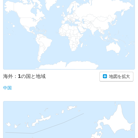
1
海外：
の国と地域
地図を拡大
中国