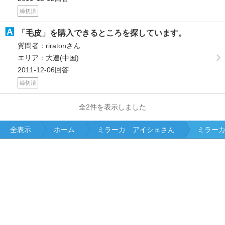
締切済
「毛皮」を購入できるところを探しています。
質問者：riratonさん
エリア：大連(中国)
2011-12-06回答
締切済
全2件を表示しました
全表示
ホーム
ミラーカ アイシェさん
ミラーカ