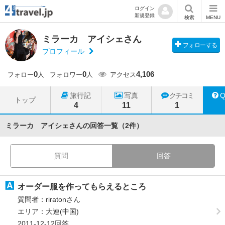
ログイン
新規登録
検索
MENU
ミラーカ アイシェさん
フォローする
プロフィール
0
0
4,106
フォロー
人
フォロワー
人
アクセス
旅行記
写真
クチコミ
トップ
4
11
1
ミラーカ アイシェさんの回答一覧（2件）
質問
回答
オーダー服を作ってもらえるところ
質問者：riratonさん
エリア：大連(中国)
2011-12-12回答