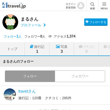
ログイン
新規登録
検索
MENU
まるさん
フォローする
プロフィール
1
0
1,374
フォロー
人
フォロワー
人
アクセス
旅行記
写真
クチコミ
トップ
1
3
0
まるさんのフォロー
フォロー
フォロワー
travelさん
旅行記：120冊 クチコミ：285件