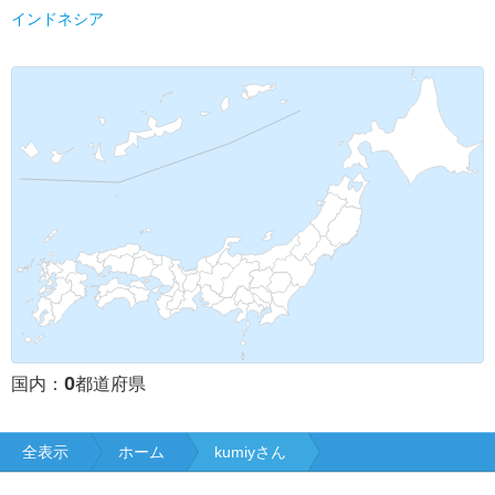
インドネシア
0
国内：
都道府県
全表示
ホーム
kumiyさん