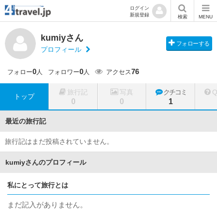
ログイン
新規登録
検索
MENU
kumiyさん
フォローする
プロフィール
0
0
76
フォロー
人
フォロワー
人
アクセス
旅行記
写真
クチコミ
トップ
0
0
1
最近の旅行記
旅行記はまだ投稿されていません。
kumiyさんのプロフィール
私にとって旅行とは
まだ記入がありません。