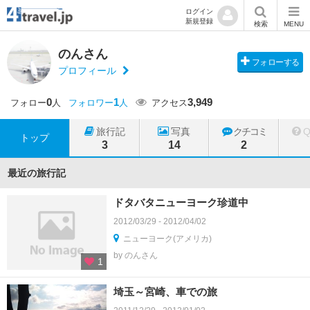
ログイン
新規登録
検索
MENU
のんさん
フォローする
プロフィール
0
1
3,949
フォロー
人
フォロワー
人
アクセス
旅行記
写真
クチコミ
トップ
3
14
2
最近の旅行記
ドタバタニューヨーク珍道中
2012/03/29 - 2012/04/02
ニューヨーク(アメリカ)
by のんさん
1
埼玉～宮崎、車での旅