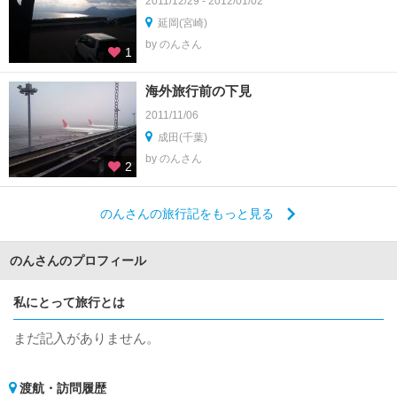
2011/12/29 - 2012/01/02
延岡(宮崎)
by のんさん
1
海外旅行前の下見
2011/11/06
成田(千葉)
by のんさん
2
のんさんの旅行記をもっと見る
のんさんのプロフィール
私にとって旅行とは
まだ記入がありません。
渡航・訪問履歴