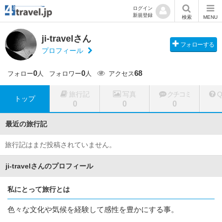
ログイン
新規登録
検索
MENU
ji-travelさん
フォローする
プロフィール
0
0
68
フォロー
人
フォロワー
人
アクセス
旅行記
写真
クチコミ
トップ
0
0
0
最近の旅行記
旅行記はまだ投稿されていません。
ji-travelさんのプロフィール
私にとって旅行とは
色々な文化や気候を経験して感性を豊かにする事。