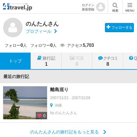
ログイン
新規登録
検索
MENU
のんたんさん
フォローする
プロフィール
0
0
5,703
フォロー
人
フォロワー
人
アクセス
旅行記
写真
クチコミ
トップ
1
0
8
最近の旅行記
離島巡り
2007/11/21 - 2007/11/26
沖縄
by のんたんさん
0
のんたんさんの旅行記をもっと見る