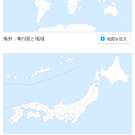
0
海外：
の国と地域
地図を拡大