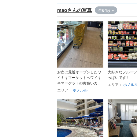
maoさんの写真
全64
»
枚
お次は最近オープンしたワ
大好きなフルーツ
イキキマーケットへワイキ
っぱいです！
キマーケットの黄色いカ...
エリア：
ホノル
エリア：
ホノルル