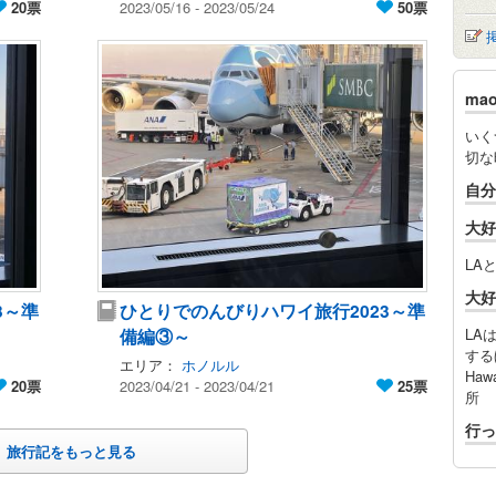
20票
2023/05/16 - 2023/05/24
50票
ma
いく
切な
自分
大好
LAと
大好
3～準
ひとりでのんびりハワイ旅行2023～準
備編③～
LA
する
エリア：
ホノルル
Ha
20票
2023/04/21 - 2023/04/21
25票
所
行っ
旅行記をもっと見る