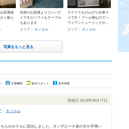
お部屋移
先程のお部屋よりコンパク
ラナイでものんびり出来そ
少々散ら
トですがソファもテーブル
うです！プール側なのでハ
もあります
ワイアンミュージックや...
ル
エリア：
ホノルル
エリア：
ホノルル
写真をもっと見る
ン
交通機関
観光スポット
基本情報
投稿日 2019年06月17日
イ
ホノルル
こちらのホテルに宿泊しました。オンザビーチ派の方や手厚い