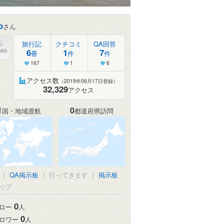
o
さん
旅行記
クチコミ
QA回答
6
1
7
冊
件
件
167
1
6
アクセス数
（2019年06月17日登録）
32,329
アクセス
1
0
国・地域渡航
都道府県訪問
|
QA掲示板
|
行ってきます
|
掲示板
ップ
0
ロー
人
0
ロワー
人