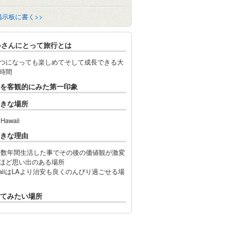
掲示板に書く>>
oさんにとって旅行とは
つになっても楽しめてそして成長できる大
時間
を客観的にみた第一印象
きな場所
Hawaii
きな理由
は数年間生活した事でその後の価値観が激変
ほど思い出のある場所
waiiはLAより治安も良くのんびり過ごせる場
てみたい場所