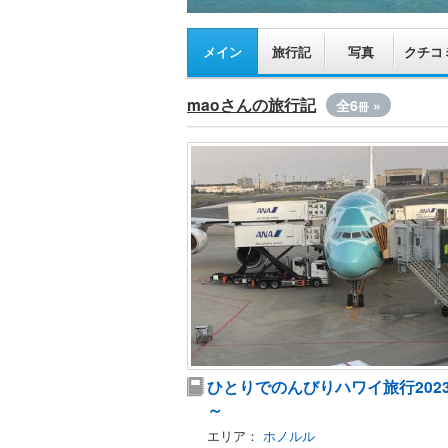
メイン
旅行記
写真
クチコ
maoさんの旅行記
全6
»
冊
ひとりでのんびりハワイ旅行202
～
エリア：
ホノルル