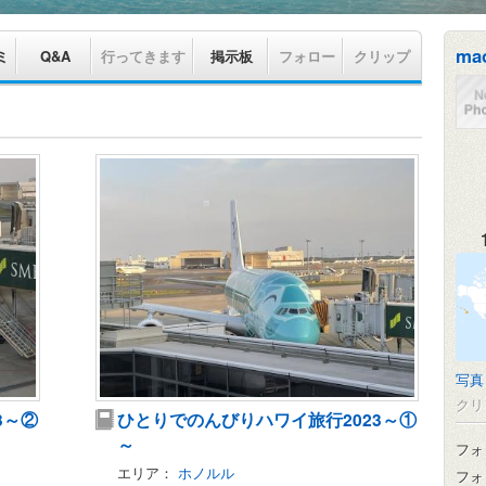
ma
ミ
Q&A
行ってきます
掲示板
フォロー
クリップ
写真
クリ
3～②
ひとりでのんびりハワイ旅行2023～①
～
フォ
エリア：
ホノルル
フォ