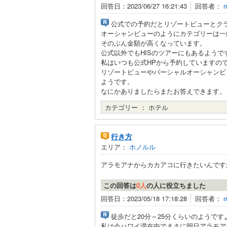
回答日：2023/06/27 16:21:43
回答者：
公式での予約だとリゾートビューとク
オーシャンビューのようにカテゴリーは一
そのぶん金額が高くなっています。
公式以外でもHISのツアーにもあるようで
私はいつも公式HPから予約していますの
リゾートビューやパーシャルオーシャンビ
ようです。
なにかありましたらまたお答えできます。
カテゴリー ：
ホテル
行き方
エリア：
ホノルル
アラモアナからカカアコに行きたいんですが
この回答は
0人
の人に役立ちました
回答日：2023/05/18 17:18:28
回答者：
徒歩だと20分～25分くらいのようです
私は今ハワイ滞在中でまさに明日アラモア