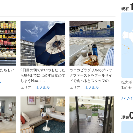
現在
たちもい
2日目の朝ですいつもだった
カニカピラグリルのブレッ
ら6時までには必ず目覚めて
クファーストをプールサイ
しまうHawaii...
ドで食べるとスタッフの...
ル
拡大ボ
エリア：
ホノルル
エリア：
ホノルル
動かせ
ハワイ
現在