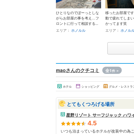
ひとりなのでぼーっとしな
移ったお部屋です
がらお部屋の事を考え…フ
動で疲れてしまい
ロントに行って相談する...
かってます笑
エリア：
ホノルル
エリア：
ホノル
maoさんのクチコミ
全1
»
件
ホテル
ショッピング
グルメ・レストラ
とてもくつろげる場所
星野リゾート サーフジャック ハワ
4.5
いつも泊まっているホテルが改装中の為