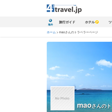
旅行ガイド
ホテル
ツ
海外
ホーム
>
maoさんのトラベラーページ
mao
さんのト