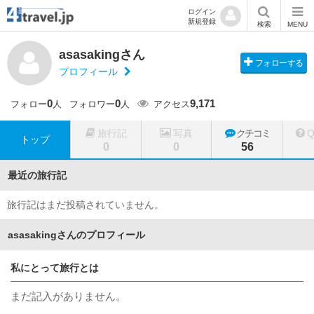
ログイン
新規登録
検索
MENU
asasakingさん
フォローする
プロフィール
0
0
9,171
フォロー
人
フォロワー
人
アクセス
旅行記
写真
クチコミ
トップ
0
0
56
最近の旅行記
旅行記はまだ投稿されていません。
asasakingさんのプロフィール
私にとって旅行とは
まだ記入がありません。