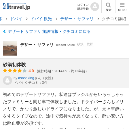
ログイン
新規登録
検索
MENU
邦
ドバイ
ドバイ 観光
デザート サファリ
クチコミ詳細
デザート サファリ 施設情報・クチコミに戻る
デザート サファリ
砂漠・荒野
Dessert Safari
砂漠初体験
4.0
旅行時期：2014/09（約12年前）
by
asasaking
さん
（女性）
ドバイ クチコミ：3件
初めてのデザートサファリ。私達はブラジルからいらっしゃっ
たファミリーと同じ車で体験しました。ドライバーさんもノリ
ノリで、かなり激しいドライブになりました。が、元々車酔い
をするタイプなので、途中で気持ちが悪くなって、酔い安い方
は酔止薬が必須です。