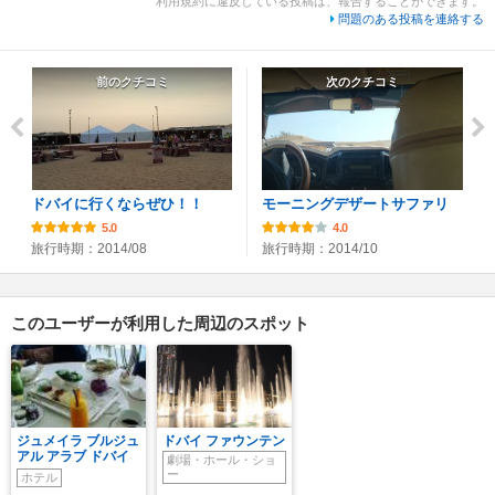
利用規約に違反している投稿は、報告することができます。
問題のある投稿を連絡する
前のクチコミ
次のクチコミ
ドバイに行くならぜひ！！
モーニングデザートサファリ
5.0
4.0
旅行時期：2014/08
旅行時期：2014/10
このユーザーが利用した周辺のスポット
ジュメイラ ブルジュ
ドバイ ファウンテン
アル アラブ ドバイ
劇場・ホール・ショ
ー
ホテル